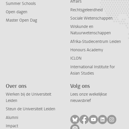
Affairs
Summer Schools
Rechtsgeleerdheid
Open dagen
Sociale Wetenschappen
Master Open Dag
Wiskunde en
Natuurwetenschappen
Afrika-Studiecentrum Leiden
Honours Academy
ICLON
International Institute for
Asian Studies
Over ons
Volg ons
Werken bij de Universiteit
Lees onze wekelijkse
Leiden
nieuwsbrief
Steun de Universiteit Leiden
Alumni
Volg ons op bluesky
Volg ons op facebo
Volg ons op yo
Volg ons op
Volg on
Impact
Volg ons op mastodon