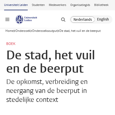
Ga naar hoofdinhoud
Universiteit Leiden
Studenten
Medewerkers
Organisatiegids
Bibliotheek
Menu
Home
Onderzoek
Onderzoeksoutput
De stad, het vuil en de beerput
BOEK
De stad, het vuil
en de beerput
De opkomst, verbreiding en
neergang van de beerput in
stedelijke context