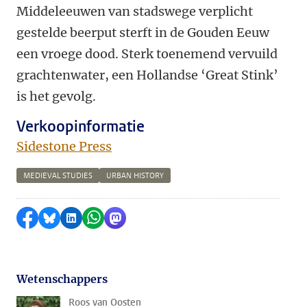
Middeleeuwen van stadswege verplicht
gestelde beerput sterft in de Gouden Eeuw
een vroege dood. Sterk toenemend vervuild
grachtenwater, een Hollandse ‘Great Stink’
is het gevolg.
Verkoopinformatie
Sidestone Press
MEDIEVAL STUDIES
URBAN HISTORY
Delen op Facebook
Delen via Bluesky
Delen op LinkedIn
Delen via WhatsApp
Delen via Mastodon
Wetenschappers
Roos van Oosten