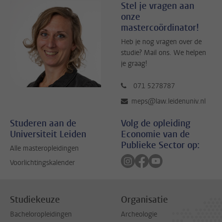
Stel je vragen aan
onze
mastercoördinator!
Heb je nog vragen over de
studie? Mail ons. We helpen
je graag!
071 5278787
meps@law.leidenuniv.nl
Studeren aan de
Volg de opleiding
Universiteit Leiden
Economie van de
Publieke Sector op:
Alle masteropleidingen
Volg ons op instagram
Volg ons op facebook
Volg ons op youtub
Voorlichtingskalender
Studiekeuze
Organisatie
Bacheloropleidingen
Archeologie