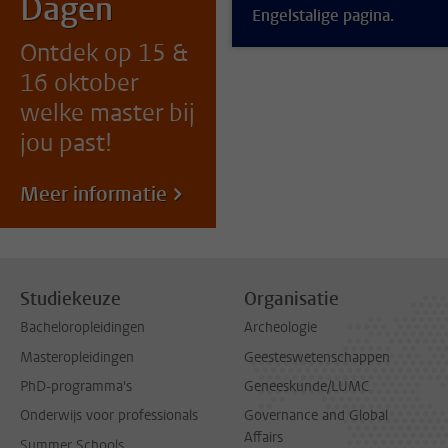
Dagen
Engelstalige pagina.
Ontdek op 15 &
16 oktober
welke master bij
jou past!
Meer informatie
Studiekeuze
Organisatie
Bacheloropleidingen
Archeologie
Masteropleidingen
Geesteswetenschappen
PhD-programma's
Geneeskunde/LUMC
Onderwijs voor professionals
Governance and Global
Affairs
Summer Schools