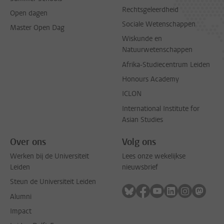
Rechtsgeleerdheid
Open dagen
Sociale Wetenschappen
Master Open Dag
Wiskunde en
Natuurwetenschappen
Afrika-Studiecentrum Leiden
Honours Academy
ICLON
International Institute for
Asian Studies
Over ons
Volg ons
Werken bij de Universiteit
Lees onze wekelijkse
Leiden
nieuwsbrief
Steun de Universiteit Leiden
Volg ons op bluesky
Volg ons op facebook
Volg ons op youtub
Volg ons op li
Volg ons o
Volg 
Alumni
Impact