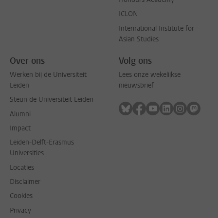
ICLON
International Institute for
Asian Studies
Over ons
Volg ons
Werken bij de Universiteit
Lees onze wekelijkse
Leiden
nieuwsbrief
Steun de Universiteit Leiden
Volg ons op bluesky
Volg ons op facebook
Volg ons op youtub
Volg ons op li
Volg ons o
Volg 
Alumni
Impact
Leiden-Delft-Erasmus
Universities
Locaties
Disclaimer
Cookies
Privacy