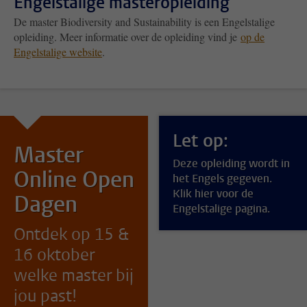
Engelstalige masteropleiding
De master Biodiversity and Sustainability is een Engelstalige
opleiding. Meer informatie over de opleiding vind je
op de
Engelstalige website
.
Let op:
Master
Deze opleiding wordt in
Online Open
het Engels gegeven.
Klik hier voor de
Dagen
Engelstalige pagina.
Ontdek op 15 &
16 oktober
welke master bij
jou past!