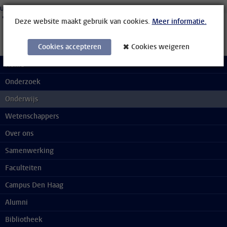
Ga direct naar de inhoud
Universiteit Leiden
Studenten
Medewerkers
Organisatiegids
Bibliotheek
Deze website maakt gebruik van cookies.
Meer informatie.
Cookies accepteren
Cookies weigeren
Home
Onderzoek
Onderwijs
Wetenschappers
Over ons
Samenwerking
Faculteiten
Campus Den Haag
Alumni
Bibliotheek