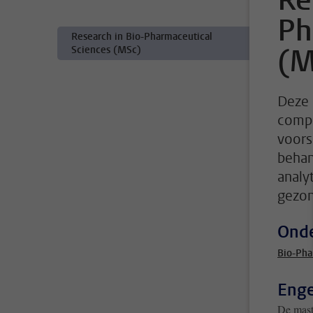
Re
Ph
Research in Bio-Pharmaceutical
(M
Sciences (MSc)
Deze 
compu
voors
behan
analy
gezon
Onde
Bio-Pha
Enge
De mast