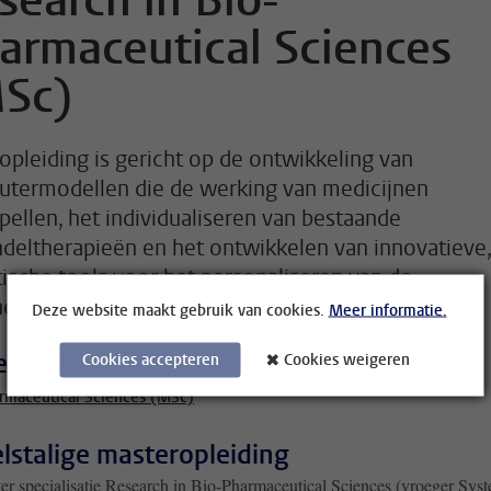
search in Bio-
armaceutical Sciences
Sc)
opleiding is gericht op de ontwikkeling van
termodellen die de werking van medicijnen
pellen, het individualiseren van bestaande
deltherapieën en het ontwikkelen van innovatieve,
tische tools voor het personaliseren van de
dheidszorg.
Deze website maakt gebruik van cookies.
Meer informatie.
rdeel van
Cookies accepteren
Cookies weigeren
rmaceutical Sciences (MSc)
lstalige masteropleiding
er specialisatie Research in Bio-Pharmaceutical Sciences (vroeger Sys