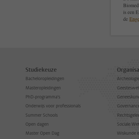
Biomedi
is een E
de
Enge
Studiekeuze
Organisa
Bacheloropleidingen
Archeologi
Masteropleidingen
Geesteswe
PhD-programma's
Geneeskun
Onderwijs voor professionals
Governance 
Summer Schools
Rechtsgele
Open dagen
Sociale We
Master Open Dag
Wiskunde 