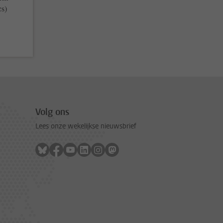
cs)
Volg ons
Lees onze wekelijkse nieuwsbrief
Volg ons op bluesky
Volg ons op facebook
Volg ons op youtube
Volg ons op linkedin
Volg ons op instagram
Volg ons op mastodon