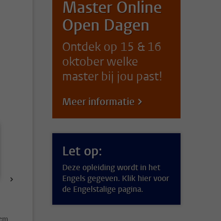
Master Online
Open Dagen
Ontdek op 15 & 16
oktober welke
master bij jou past!
Meer informatie
Let op:
Deze opleiding wordt in het
Engels gegeven. Klik hier voor
de Engelstalige pagina.
tem