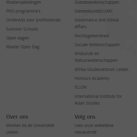
Masteropleidingen
Geesteswetenschappen
PhD-programma's
Geneeskunde/LUMC
Onderwijs voor professionals
Governance and Global
Affairs
Summer Schools
Rechtsgeleerdheid
Open dagen
Sociale Wetenschappen
Master Open Dag
Wiskunde en
Natuurwetenschappen
Afrika-Studiecentrum Leiden
Honours Academy
ICLON
International Institute for
Asian Studies
Over ons
Volg ons
Werken bij de Universiteit
Lees onze wekelijkse
Leiden
nieuwsbrief