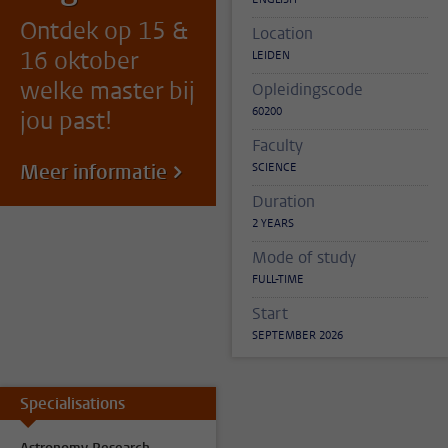
Ontdek op 15 &
Location
16 oktober
LEIDEN
welke master bij
Opleidingscode
60200
jou past!
Faculty
Meer informatie
SCIENCE
Duration
2 YEARS
Mode of study
FULL-TIME
Start
SEPTEMBER 2026
Specialisations