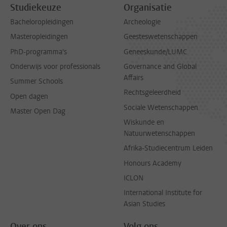
Studiekeuze
Organisatie
Bacheloropleidingen
Archeologie
Masteropleidingen
Geesteswetenschappen
PhD-programma's
Geneeskunde/LUMC
Onderwijs voor professionals
Governance and Global
Affairs
Summer Schools
Rechtsgeleerdheid
Open dagen
Sociale Wetenschappen
Master Open Dag
Wiskunde en
Natuurwetenschappen
Afrika-Studiecentrum Leiden
Honours Academy
ICLON
International Institute for
Asian Studies
Over ons
Volg ons