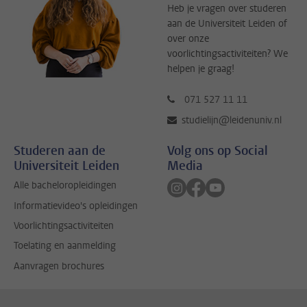
Heb je vragen over studeren
aan de Universiteit Leiden of
over onze
voorlichtingsactiviteiten? We
helpen je graag!
071 527 11 11
studielijn@leidenuniv.nl
Studeren aan de
Volg ons op Social
Universiteit Leiden
Media
Volg ons op instagram
Volg ons op facebook
Volg ons op youtub
Alle bacheloropleidingen
Informatievideo's opleidingen
Voorlichtingsactiviteiten
Toelating en aanmelding
Aanvragen brochures