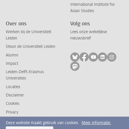
International Institute for
Asian Studies
Over ons
Volg ons
Werken bij de Universiteit
Lees onze wekelijkse
Leiden
nieuwsbrief
Steun de Universiteit Leiden
Alumni
Volg ons op bluesky
Volg ons op facebo
Volg ons op yo
Volg ons op
Volg on
Impact
Volg ons op mastodon
Leiden-Delft-Erasmus
Universities
Locaties
Disclaimer
Cookies
Privacy
Contact
Deze website maakt gebruik van cookies.
Meer informatie.