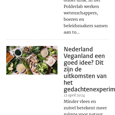
onder druk. In het
Polderlab werken
wetenschappers,
boeren en
beleidsmakers samen
aan to...
Nederland
Veganland een
goed idee? Dit
zijn de
uitkomsten van
het
gedachtenexperim
12 april 2024
Minder vlees en
zuivel betekent meer
ruimte voor natuur,