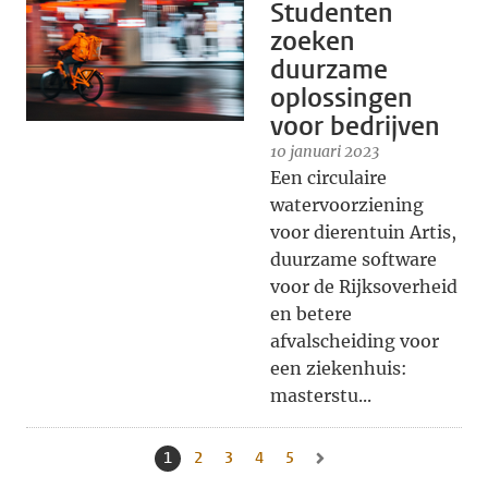
Studenten
zoeken
duurzame
oplossingen
voor bedrijven
10 januari 2023
Een circulaire
watervoorziening
voor dierentuin Artis,
duurzame software
voor de Rijksoverheid
en betere
afvalscheiding voor
een ziekenhuis:
masterstu...
1
Huidige pagina, pagina
2
Naar pagina
3
Naar pagina
4
Naar pagina
5
Naar pagina
Naar volgende pagina, pagin