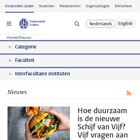
Ga naar hoofdinhoud
Universiteit Leiden
Studenten
Medewerkers
Organisatiegids
Bibliotheek
Menu
Home
Nieuws
Categorie
Faculteit
Interfacultaire instituten
Nieuws
Hoe duurzaam
is de nieuwe
Schijf van Vijf?
Vijf vragen aan