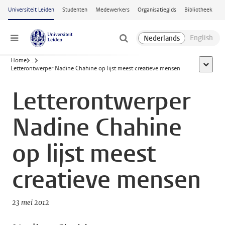
Ga naar hoofdinhoud
Universiteit Leiden
Studenten
Medewerkers
Organisatiegids
Bibliotheek
Menu
Home
...
toon all
Letterontwerper Nadine Chahine op lijst meest creatieve mensen
Letterontwerper
Nadine Chahine
op lijst meest
creatieve mensen
23 mei 2012