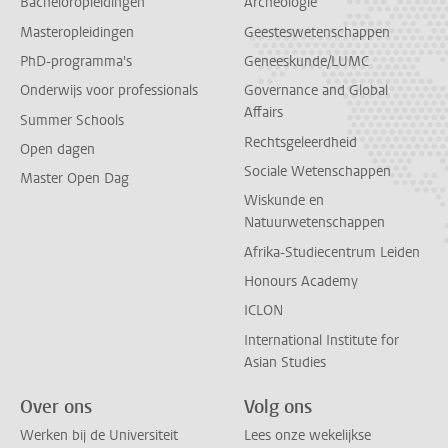
Bacheloropleidingen
Archeologie
Masteropleidingen
Geesteswetenschappen
PhD-programma's
Geneeskunde/LUMC
Onderwijs voor professionals
Governance and Global
Affairs
Summer Schools
Rechtsgeleerdheid
Open dagen
Sociale Wetenschappen
Master Open Dag
Wiskunde en
Natuurwetenschappen
Afrika-Studiecentrum Leiden
Honours Academy
ICLON
International Institute for
Asian Studies
Over ons
Volg ons
Werken bij de Universiteit
Lees onze wekelijkse