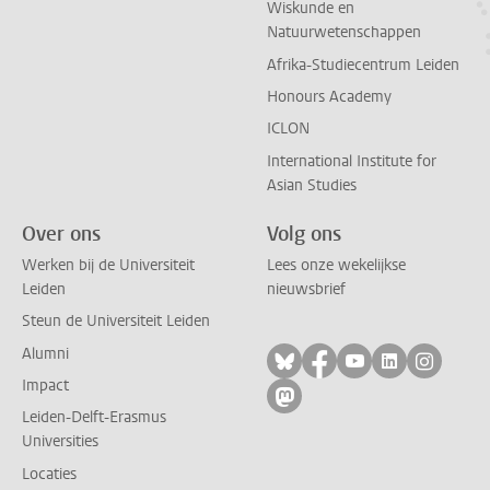
Wiskunde en
Natuurwetenschappen
Afrika-Studiecentrum Leiden
Honours Academy
ICLON
International Institute for
Asian Studies
Over ons
Volg ons
Werken bij de Universiteit
Lees onze wekelijkse
Leiden
nieuwsbrief
Steun de Universiteit Leiden
Alumni
Volg ons op bluesky
Volg ons op facebo
Volg ons op yo
Volg ons op
Volg on
Impact
Volg ons op mastodon
Leiden-Delft-Erasmus
Universities
Locaties