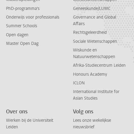
PhD-programma's
Geneeskunde/LUMC
Onderwijs voor professionals
Governance and Global
Affairs
Summer Schools
Rechtsgeleerdheid
Open dagen
Sociale Wetenschappen
Master Open Dag
Wiskunde en
Natuurwetenschappen
Afrika-Studiecentrum Leiden
Honours Academy
ICLON
International Institute for
Asian Studies
Over ons
Volg ons
Werken bij de Universiteit
Lees onze wekelijkse
Leiden
nieuwsbrief