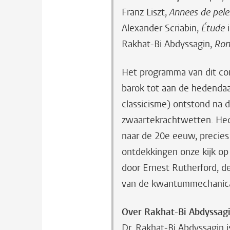
Franz Liszt,
Annees de pele
Alexander Scriabin,
Étude
i
Rakhat-Bi Abdyssagin,
Ron
Het programma van dit con
barok tot aan de hedendaa
classicisme) ontstond na
zwaartekrachtwetten. He
naar de 20e eeuw, precies
ontdekkingen onze kijk op
door Ernest Rutherford, de
van de kwantummechanic
Over Rakhat-Bi Abdyssag
Dr. Rakhat-Bi Abdyssagin 