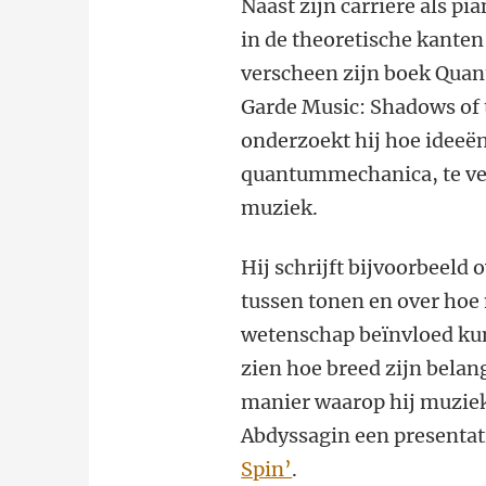
Naast zijn carrière als pi
in de theoretische kante
verscheen zijn boek Qua
Garde Music: Shadows of t
onderzoekt hij hoe ideeën
quantummechanica, te ve
muziek.
Hij schrijft bijvoorbeeld o
tussen tonen en over hoe
wetenschap beïnvloed kun
zien hoe breed zijn belang
manier waarop hij muziek
Abdyssagin een presentati
Spin’
.