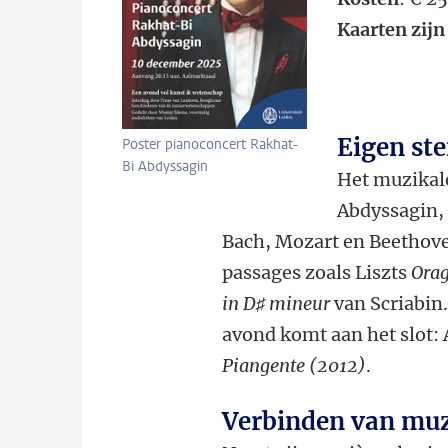
Kaarten zijn
Eigen ste
Poster pianoconcert Rakhat-
Bi Abdyssagin
Het muzikal
Abdyssagin, 
Bach, Mozart en Beethov
passages zoals Liszts
Orag
in D
♯
mineur
van Scriabin
avond komt aan het slot: 
Piangente (2012)
.
Verbinden van mu