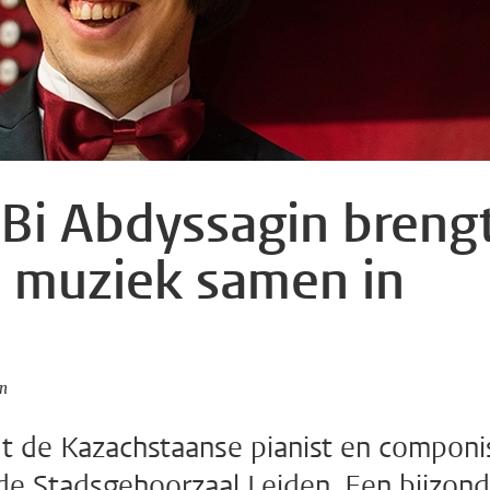
-Bi Abdyssagin breng
 muziek samen in
en
 de Kazachstaanse pianist en componi
de Stadsgehoorzaal Leiden. Een bijzond