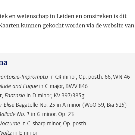
iek en wetenschap in Leiden en omstreken is dit
 Kaarten kunnen gekocht worden via de website van
ma
Fantaisie-Impromptu
in C
♯
minor, Op. posth. 66, WN 46
elude and Fugue
in C major, BWV 846
t,
Fantasia
in D minor, KV 397/385g
r Elise
Bagatelle No. 25 in A minor (WoO 59, Bia 515)
Ballade No. 1
in G minor, Op. 23
Nocturne
in C-sharp minor, Op. posth.
Waltz
in E minor