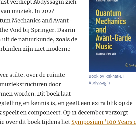
anist verdiept Abdyssagin zich
n van muziek. In 2024
ntum Mechanics and Avant-
he Void bij Springer. Daarin
 uit de natuurkunde, zoals de
rbinden zijn met moderne
ver stilte, over de ruimte
Book by Rakhat-Bi
Abdyssagin
 muziekstructuren door
nen worden. Dit boek laat
stelling en kennis is, en geeft een extra blik op de
 speelt en componeert. Op 11 december verzorgt
e over dit boek tijdens het
Symposium ‘100 Years 