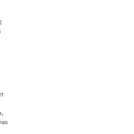
g
n
rt
n,
van