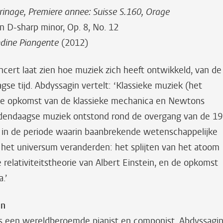
rinage, Premiere annee: Suisse S.160, Orage
n D-sharp minor, Op. 8, No. 12
dine Piangente
(2012)
cert laat zien hoe muziek zich heeft ontwikkeld, van de
gse tijd. Abdyssagin vertelt:
‘
Klassieke muziek (het
 de opkomst van de klassieke mechanica en Newtons
dendaagse muziek ontstond rond de overgang van de 1
 in de periode waarin baanbrekende wetenschappelijke
 het universum veranderden: het splijten van het atoom
 relativiteitstheorie van Albert Einstein, en de opkomst
a.
’
in
is een wereldberoemde pianist en componist. Abdyssagin