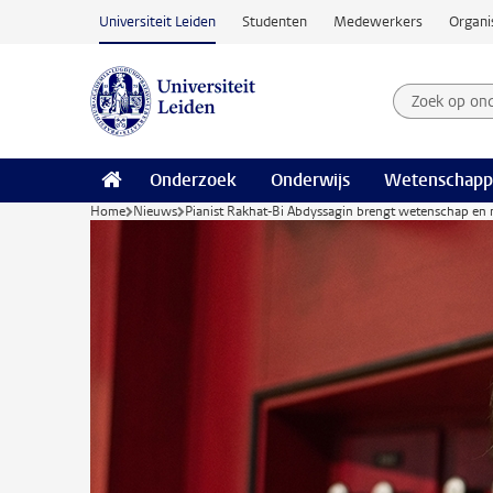
Ga naar hoofdinhoud
Universiteit Leiden
Studenten
Medewerkers
Organi
Zoek op on
Zoekterm
Onderzoek
Onderwijs
Wetenschapp
Home
Nieuws
Pianist Rakhat-Bi Abdyssagin brengt wetenschap en 