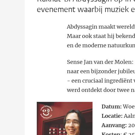
evenement waarbij muziek 
Abdyssagin maakt wereldw
Maar ook staat hij bekend
en de moderne natuurku
Sense Jan van der Molen: ‘
naar een bijzonder jubile
- een cruciaal ingrediën
werd ontdekt door twee n
Datum:
Woen
Locatie:
Aalm
Aanvang:
20.
Kosten
: € 2