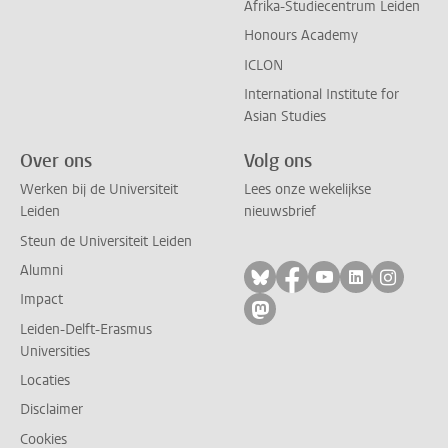
Afrika-Studiecentrum Leiden
Honours Academy
ICLON
International Institute for
Asian Studies
Over ons
Volg ons
Werken bij de Universiteit
Lees onze wekelijkse
Leiden
nieuwsbrief
Steun de Universiteit Leiden
Alumni
Volg ons op bluesky
Volg ons op facebo
Volg ons op yo
Volg ons op
Volg on
Impact
Volg ons op mastodon
Leiden-Delft-Erasmus
Universities
Locaties
Disclaimer
Cookies