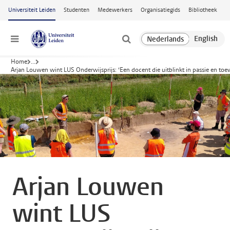
Ga naar hoofdinhoud
Universiteit Leiden
Studenten
Medewerkers
Organisatiegids
Bibliotheek
Menu
Home
...
Arjan Louwen wint LUS Onderwijsprijs: ‘Een docent die uitblinkt in passie en toe
Arjan Louwen
wint LUS