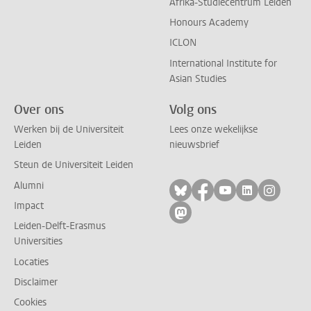
Afrika-Studiecentrum Leiden
Honours Academy
ICLON
International Institute for
Asian Studies
Over ons
Volg ons
Werken bij de Universiteit
Lees onze wekelijkse
Leiden
nieuwsbrief
Steun de Universiteit Leiden
Alumni
Volg ons op bluesky
Volg ons op facebo
Volg ons op yo
Volg ons op
Volg on
Impact
Volg ons op mastodon
Leiden-Delft-Erasmus
Universities
Locaties
Disclaimer
Cookies