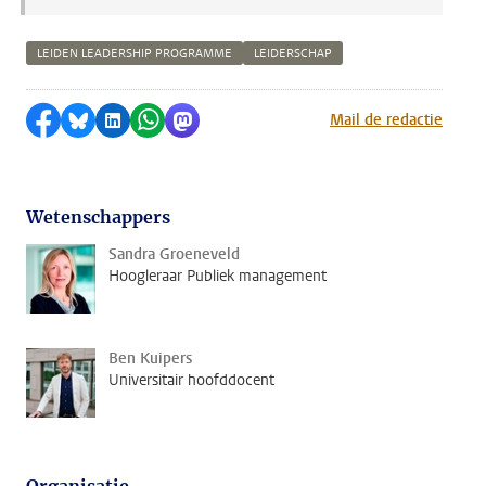
LEIDEN LEADERSHIP PROGRAMME
LEIDERSCHAP
Delen op Facebook
Delen via Bluesky
Delen op LinkedIn
Delen via WhatsApp
Delen via Mastodon
Mail de redactie
Wetenschappers
Sandra Groeneveld
Hoogleraar Publiek management
Ben Kuipers
Universitair hoofddocent