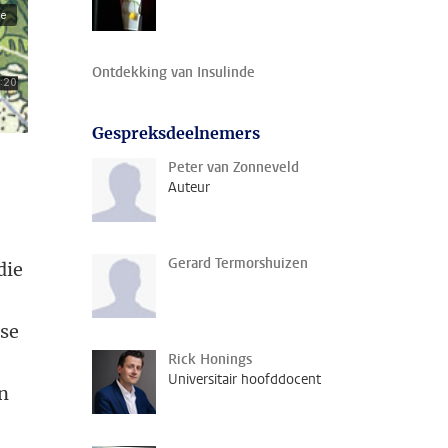
Ontdekking van Insulinde
Gespreksdeelnemers
Peter van Zonneveld
Auteur
Gerard Termorshuizen
die
e
dse
Rick Honings
Universitair hoofddocent
n