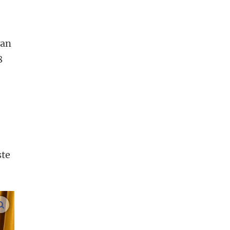
van
8
ste
vergroot afbeeldingen