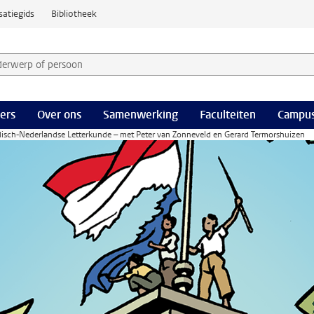
satiegids
Bibliotheek
derwerp of persoon en selecteer categorie
ers
Over ons
Samenwerking
Faculteiten
Campus
ndisch-Nederlandse Letterkunde – met Peter van Zonneveld en Gerard Termorshuizen