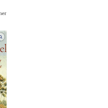
mer
vergroot afbeeldingen