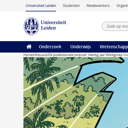
Ga naar hoofdinhoud
Universiteit Leiden
Studenten
Medewerkers
Organi
Zoek op on
Zoekterm
Onderzoek
Onderwijs
Wetenschapp
Home
Nieuws
De postkoloniale podcast: Veertig jaar Werkgroep I