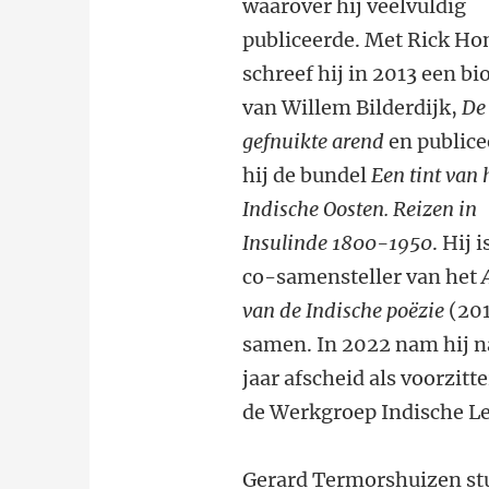
waarover hij veelvuldig
publiceerde. Met Rick Ho
schreef hij in 2013 een bi
van Willem Bilderdijk,
De
gefnuikte arend
en publice
hij de bundel
Een tint van 
Indische Oosten. Reizen in
Insulinde 1800-1950
. Hij i
co-samensteller van het
van de Indische poëzie
(20
samen. In 2022 nam hij n
jaar afscheid als voorzitt
de Werkgroep Indische Let
Gerard Termorshuizen stu