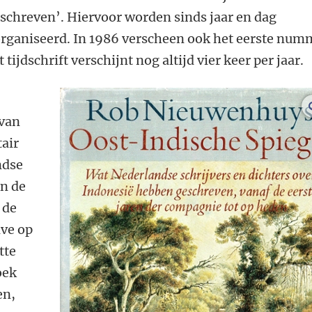
schreven’. Hiervoor worden sinds jaar en dag
rganiseerd. In 1986 verscheen ook het eerste num
tijdschrift verschijnt nog altijd vier keer per jaar.
 van
tair
ndse
n de
 de
lve op
tte
oek
en,