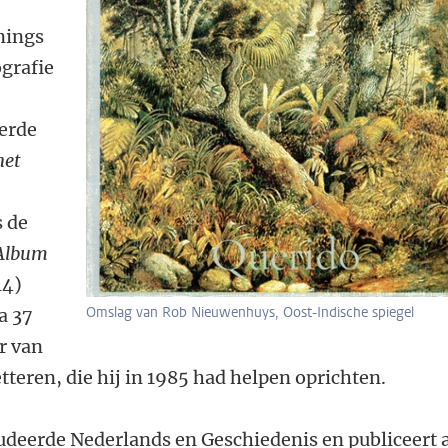
nings
ografie
erde
het
s de
Album
14)
Omslag van Rob Nieuwenhuys, Oost-Indische spiegel
a 37
er van
teren, die hij in 1985 had helpen oprichten.
deerde Nederlands en Geschiedenis en publiceert a