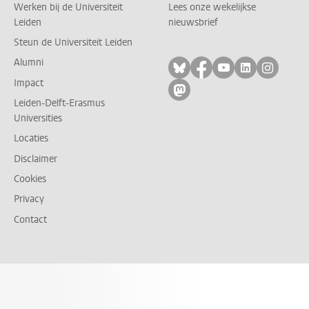
Werken bij de Universiteit
Lees onze wekelijkse
Leiden
nieuwsbrief
Steun de Universiteit Leiden
Alumni
Volg ons op bluesky
Volg ons op facebo
Volg ons op yo
Volg ons op
Volg on
Impact
Volg ons op mastodon
Leiden-Delft-Erasmus
Universities
Locaties
Disclaimer
Cookies
Privacy
Contact