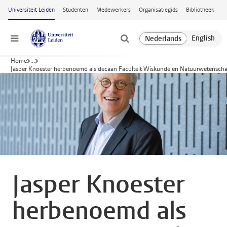
Ga naar hoofdinhoud
Universiteit Leiden
Studenten
Medewerkers
Organisatiegids
Bibliotheek
Menu
Home
...
Jasper Knoester herbenoemd als decaan Faculteit Wiskunde en Natuurwetensch
Jasper Knoester
herbenoemd als