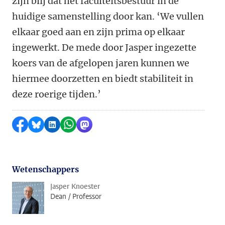
zijn blij dat het faculteitsbestuur in de
huidige samenstelling door kan. ‘We vullen
elkaar goed aan en zijn prima op elkaar
ingewerkt. De mede door Jasper ingezette
koers van de afgelopen jaren kunnen we
hiermee doorzetten en biedt stabiliteit in
deze roerige tijden.’
Delen op Facebook
Delen via Bluesky
Delen op LinkedIn
Delen via WhatsApp
Delen via Mastodon
Wetenschappers
Jasper Knoester
Dean / Professor