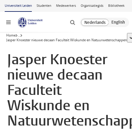
Ga naar hoofdinhoud
Universiteit Leiden
Studenten
Medewerkers
Organisatiegids
Bibliotheek
Menu
Home
...
t
Jasper Knoester nieuwe decaan Faculteit Wiskunde en Natuurwetenschappen
Jasper Knoester
nieuwe decaan
Faculteit
Wiskunde en
Natuurwetenschap