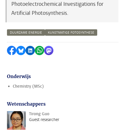
Photoelectrochemical Investigations for
Artificial Photosynthesis.
DUURZAME ENERGIE
KUNSTMATIGE FOTOSYNTHESE
Delen op Facebook
Delen via Bluesky
Delen op LinkedIn
Delen via WhatsApp
Delen via Mastodon
Onderwijs
Chemistry (MSc)
Wetenschappers
Tirong Guo
Guest researcher