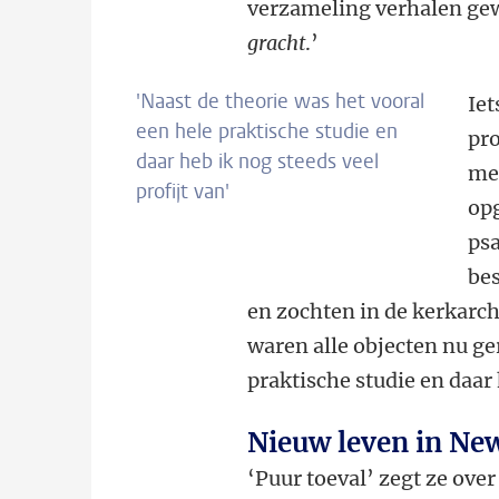
verzameling verhalen g
gracht
.’
'Naast de theorie was het vooral
Iet
een hele praktische studie en
pro
daar heb ik nog steeds veel
me
profijt van'
opg
ps
bes
en zochten in de kerkarch
waren alle objecten nu ge
praktische studie en daar 
Nieuw leven in Ne
‘Puur toeval’ zegt ze ove