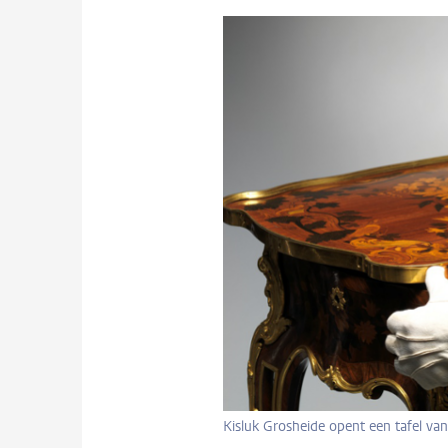
Kisluk Grosheide opent een tafel 