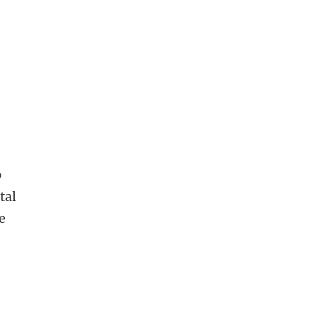
p
tal
e