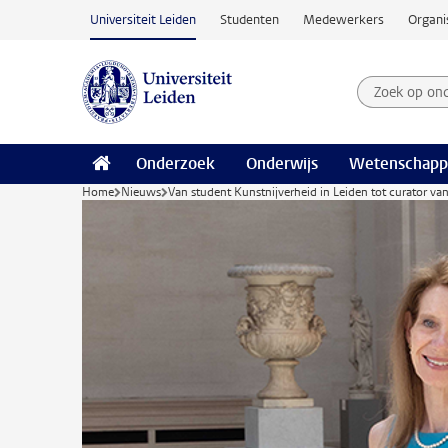
Ga naar hoofdinhoud
Universiteit Leiden
Studenten
Medewerkers
Organi
Zoek op on
Zoekterm
Onderzoek
Onderwijs
Wetenschapp
Home
Nieuws
Van student Kunstnijverheid in Leiden tot curator v