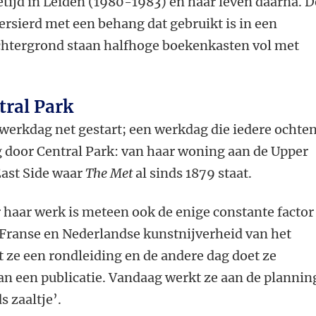
etijd in Leiden (1980-1983) en haar leven daarna. D
ersierd met een behang dat gebruikt is in een
achtergrond staan halfhoge boekenkasten vol met
tral Park
 werkdag net gestart; een werkdag die iedere ochte
 door Central Park: van haar woning aan de Upper
East Side waar
The Met
al sinds 1879 staat.
haar werk is meteen ook de enige constante factor
 Franse en Nederlandse kunstnijverheid van het
 ze een rondleiding en de andere dag doet ze
aan een publicatie. Vandaag werkt ze aan de plannin
 zaaltje’.