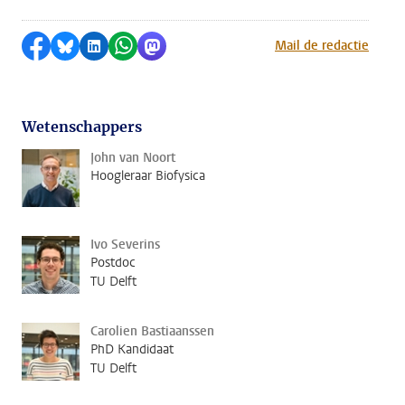
Delen op Facebook
Delen via Bluesky
Delen op LinkedIn
Delen via WhatsApp
Delen via Mastodon
Mail de redactie
Wetenschappers
John van Noort
Hoogleraar Biofysica
Ivo Severins
Postdoc
TU Delft
Carolien Bastiaanssen
PhD Kandidaat
TU Delft