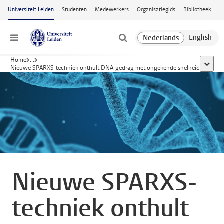
Ga naar hoofdinhoud
Universiteit Leiden
Studenten
Medewerkers
Organisatiegids
Bibliotheek
Menu
Home
...
toon al
Nieuwe SPARXS-techniek onthult DNA-gedrag met ongekende snelheid
Nieuwe SPARXS-
techniek onthult