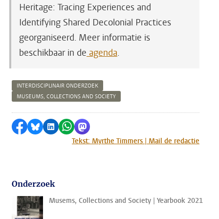
Heritage: Tracing Experiences and
Identifying Shared Decolonial Practices
georganiseerd. Meer informatie is
beschikbaar in de
agenda
.
INTERDISCIPLINAIR ONDERZOEK
MUSEUMS, COLLECTIONS AND SOCIETY
Delen op Facebook
Delen via Bluesky
Delen op LinkedIn
Delen via WhatsApp
Delen via Mastodon
Tekst: Myrthe Timmers | Mail de redactie
Onderzoek
Musems, Collections and Society | Yearbook 2021