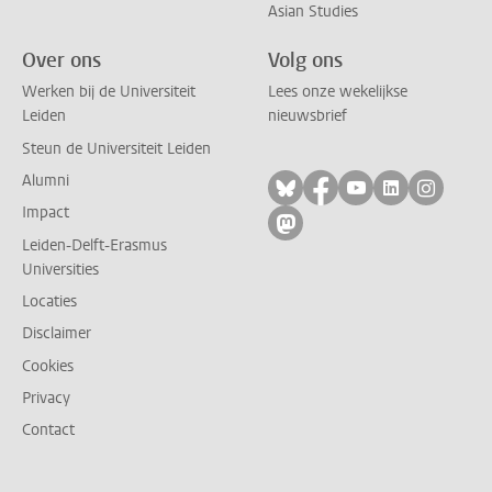
Asian Studies
Over ons
Volg ons
Werken bij de Universiteit
Lees onze wekelijkse
Leiden
nieuwsbrief
Steun de Universiteit Leiden
Alumni
Volg ons op bluesky
Volg ons op facebo
Volg ons op yo
Volg ons op
Volg on
Impact
Volg ons op mastodon
Leiden-Delft-Erasmus
Universities
Locaties
Disclaimer
Cookies
Privacy
Contact