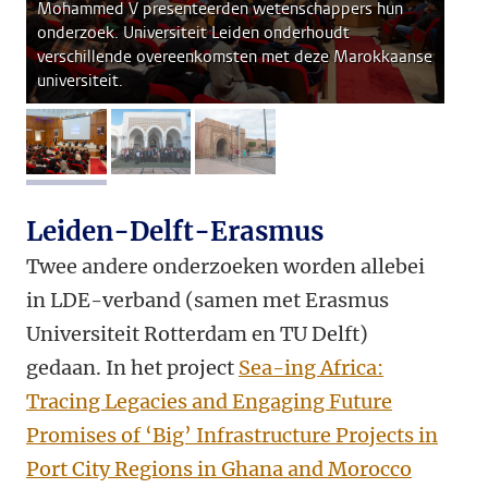
Mohammed V presenteerden wetenschappers hun
onderzoek. Universiteit Leiden onderhoudt
verschillende overeenkomsten met deze Marokkaanse
universiteit.
afbeelding 1
afbeelding 2
afbeelding 3
Leiden-Delft-Erasmus
Twee andere onderzoeken worden allebei
in LDE-verband (samen met Erasmus
Universiteit Rotterdam en TU Delft)
gedaan. In het project
Sea-ing Africa:
Tracing Legacies and Engaging Future
Promises of ‘Big’ Infrastructure Projects in
Port City Regions in Ghana and Morocco