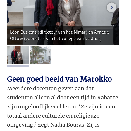
volgend
Léon Buskens (directeur van het Nimar) en Annetje
Ottow (voorzitter van het college van bestuur).
afbeelding 1
afbeelding 2
Geen goed beeld van Marokko
Meerdere docenten geven aan dat
studenten alleen al door een tijd in Rabat te
zijn ongelooflijk veel leren. ‘Ze zijn in een
totaal andere culturele en religieuze
omgeving,’ zegt Nadia Bouras. Zij is