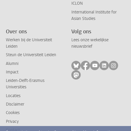
ICLON
International Institute for
Asian Studies
Over ons
Volg ons
Werken bij de Universiteit
Lees onze wekelijkse
Leiden
nieuwsbrief
Steun de Universiteit Leiden
Alumni
Volg ons op bluesky
Volg ons op facebo
Volg ons op yo
Volg ons op
Volg on
Impact
Volg ons op mastodon
Leiden-Delft-Erasmus
Universities
Locaties
Disclaimer
Cookies
Privacy
Contact