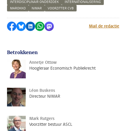
INTERDISCIPLINAIR ONDERZOEK
INTERNATIONALISERING
MAROKKO
NIMAR
VOORZITTER CVB
Delen op Facebook
Delen via Bluesky
Delen op LinkedIn
Delen via WhatsApp
Delen via Mastodon
Mail de redactie
Betrokkenen
Annetje Ottow
Hoogleraar Economisch Publiekrecht
Léon Buskens
Directeur NIMAR
Mark Rutgers
Voorzitter bestuur ASCL