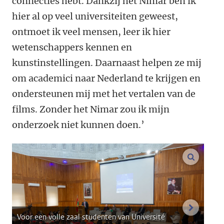
connecties hebt. Dankzij het Nimar ben ik
hier al op veel universiteiten geweest,
ontmoet ik veel mensen, leer ik hier
wetenschappers kennen en
kunstinstellingen. Daarnaast helpen ze mij
om academici naar Nederland te krijgen en
ondersteunen mij met het vertalen van de
films. Zonder het Nimar zou ik mijn
onderzoek niet kunnen doen.’
vergroo
volgend
Voor een volle zaal studenten van Université