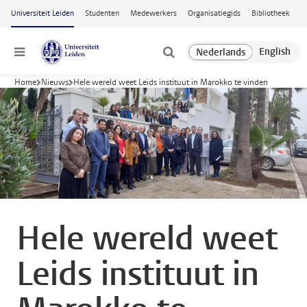
Ga naar hoofdinhoud
Universiteit Leiden
Studenten
Medewerkers
Organisatiegids
Bibliotheek
Menu
Home
Nieuws
Hele wereld weet Leids instituut in Marokko te vinden
Hele wereld weet
Leids instituut in