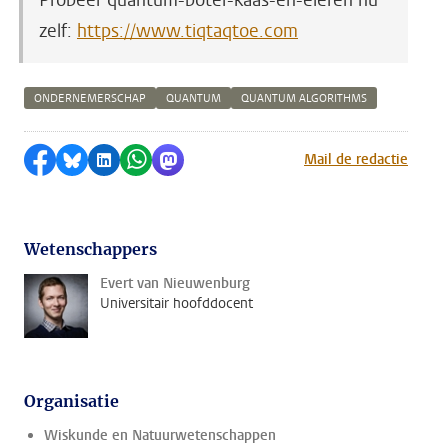
Probeer quantum-boter-kaas-en-eieren nu
zelf:
https://www.tiqtaqtoe.com
ONDERNEMERSCHAP
QUANTUM
QUANTUM ALGORITHMS
Delen op Facebook
Delen via Bluesky
Delen op LinkedIn
Delen via WhatsApp
Delen via Mastodon
Mail de redactie
Wetenschappers
Evert van Nieuwenburg
Universitair hoofddocent
Organisatie
Wiskunde en Natuurwetenschappen