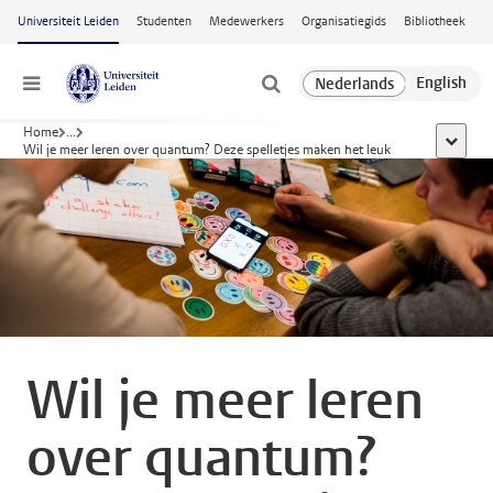
Ga naar hoofdinhoud
Universiteit Leiden
Studenten
Medewerkers
Organisatiegids
Bibliotheek
Menu
Home
...
toon all
Wil je meer leren over quantum? Deze spelletjes maken het leuk
Wil je meer leren
over quantum?