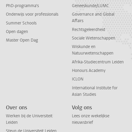
PhD-programma's
Geneeskunde/LUMC
Onderwijs voor professionals
Governance and Global
Affairs
Summer Schools
Rechtsgeleerdheid
Open dagen
Sociale Wetenschappen
Master Open Dag
Wiskunde en
Natuurwetenschappen
Afrika-Studiecentrum Leiden
Honours Academy
ICLON
International Institute for
Asian Studies
Over ons
Volg ons
Werken bij de Universiteit
Lees onze wekelijkse
Leiden
nieuwsbrief
Steun de Universiteit Leiden