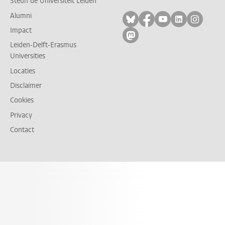
Steun de Universiteit Leiden
Alumni
Volg ons op bluesky
Volg ons op facebo
Volg ons op yo
Volg ons op
Volg on
Impact
Volg ons op mastodon
Leiden-Delft-Erasmus
Universities
Locaties
Disclaimer
Cookies
Privacy
Contact