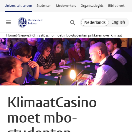
Ga naar hoofdinhoud
Universiteit Leiden
Studenten
Medewerkers
Organisatiegids
Bibliotheek
Menu
Home
Nieuws
KlimaatCasino moet mbo-studenten prikkelen over klimaat
KlimaatCasino
moet mbo-