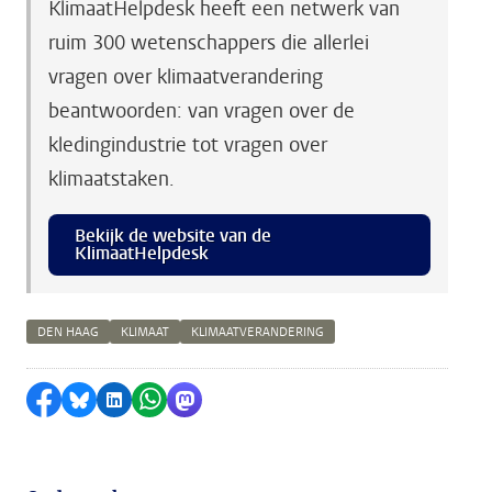
KlimaatHelpdesk heeft een netwerk van
ruim 300 wetenschappers die allerlei
vragen over klimaatverandering
beantwoorden: van vragen over de
kledingindustrie tot vragen over
klimaatstaken.
Bekijk de website van de
KlimaatHelpdesk
DEN HAAG
KLIMAAT
KLIMAATVERANDERING
Delen op Facebook
Delen via Bluesky
Delen op LinkedIn
Delen via WhatsApp
Delen via Mastodon