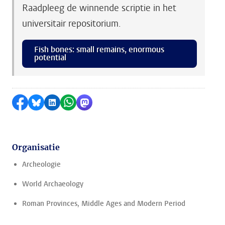
Raadpleeg de winnende scriptie in het
universitair repositorium.
Fish bones: small remains, enormous
potential
Delen op Facebook
Delen via Bluesky
Delen op LinkedIn
Delen via WhatsApp
Delen via Mastodon
Organisatie
Archeologie
World Archaeology
Roman Provinces, Middle Ages and Modern Period