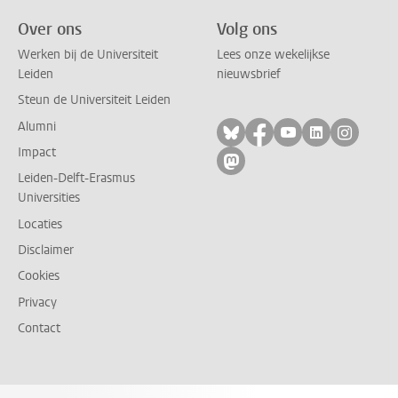
Over ons
Volg ons
Werken bij de Universiteit
Lees onze wekelijkse
Leiden
nieuwsbrief
Steun de Universiteit Leiden
Alumni
Volg ons op bluesky
Volg ons op facebo
Volg ons op yo
Volg ons op
Volg on
Impact
Volg ons op mastodon
Leiden-Delft-Erasmus
Universities
Locaties
Disclaimer
Cookies
Privacy
Contact