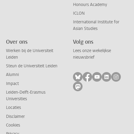
Honours Academy
ICLON
International Institute for
Asian Studies
Over ons
Volg ons
Werken bij de Universiteit
Lees onze wekelijkse
Leiden
nieuwsbrief
Steun de Universiteit Leiden
Alumni
Volg ons op bluesky
Volg ons op facebo
Volg ons op yo
Volg ons op
Volg on
Impact
Volg ons op mastodon
Leiden-Delft-Erasmus
Universities
Locaties
Disclaimer
Cookies
Privacy