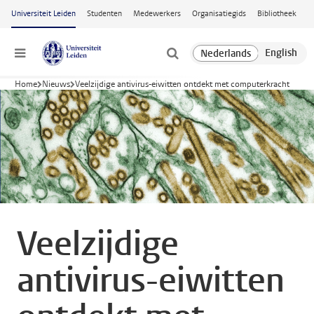
Ga naar hoofdinhoud
Universiteit Leiden
Studenten
Medewerkers
Organisatiegids
Bibliotheek
Menu
Home
Nieuws
Veelzijdige antivirus-eiwitten ontdekt met computerkracht
Veelzijdige
antivirus-eiwitten