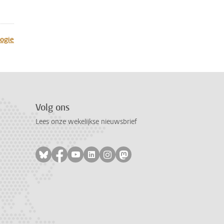
ogie
Volg ons
Lees onze wekelijkse nieuwsbrief
Volg ons op bluesky
Volg ons op facebook
Volg ons op youtube
Volg ons op linkedin
Volg ons op instagram
Volg ons op mastodon