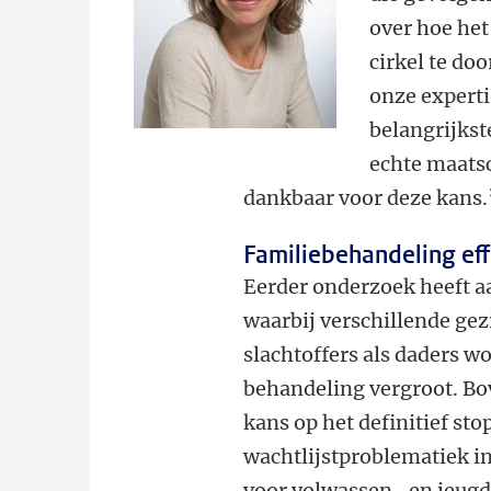
over hoe het
cirkel te do
onze expert
belangrijks
echte maats
dankbaar voor deze kans.
Familiebehandeling ef
Eerder onderzoek heeft a
waarbij verschillende ge
slachtoffers als daders w
behandeling vergroot. Bo
kans op het definitief st
wachtlijstproblematiek i
voor volwassen- en jeugdz