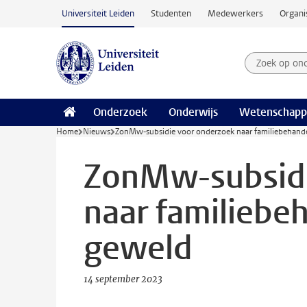
Ga naar hoofdinhoud
Universiteit Leiden
Studenten
Medewerkers
Organi
Zoek op on
Zoekterm
Onderzoek
Onderwijs
Wetenschapp
Home
Nieuws
ZonMw-subsidie voor onderzoek naar familiebehandel
ZonMw-subsidi
naar familiebeh
geweld
14 september 2023