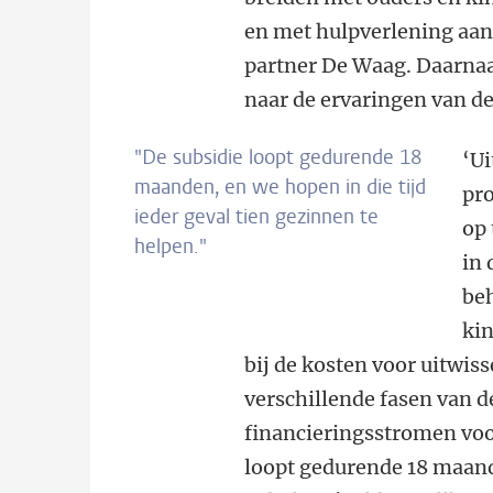
en met hulpverlening aan
partner De Waag. Daarnaa
naar de ervaringen van d
"De subsidie loopt gedurende 18
‘
Ui
maanden, en we hopen in die tijd
pro
ieder geval tien gezinnen te
op 
helpen."
in 
be
kin
bij de kosten voor uitwis
verschillende fasen van d
financieringsstromen voo
loopt gedurende 18 maande