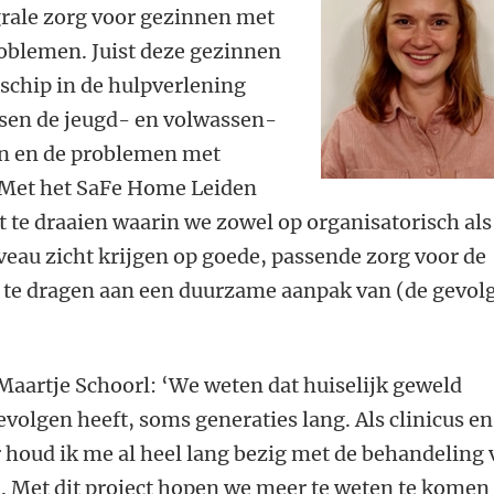
grale zorg voor gezinnen met
roblemen. Juist deze gezinnen
 schip in de hulpverlening
sen de jeugd- en volwassen-
en en de problemen met
. Met het SaFe Home Leiden
t te draaien waarin we zowel op organisatorisch als
eau zicht krijgen op goede, passende zorg voor de
 te dragen aan een duurzame aanpak van (de gevol
aartje Schoorl: ‘We weten dat huiselijk geweld
volgen heeft, soms generaties lang. Als clinicus en
houd ik me al heel lang bezig met de behandeling 
. Met dit project hopen we meer te weten te komen