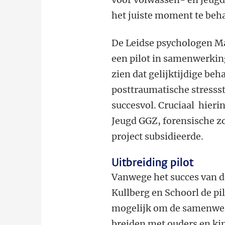
het juiste moment te beh
De Leidse psychologen Ma
een pilot in samenwerki
zien dat gelijktijdige be
posttraumatische stresss
succesvol. Cruciaal hier
Jeugd GGZ, forensische z
project subsidieerde.
Uitbreiding pilot
Vanwege het succes van d
Kullberg en Schoorl de p
mogelijk om de samenwer
breiden met ouders en k