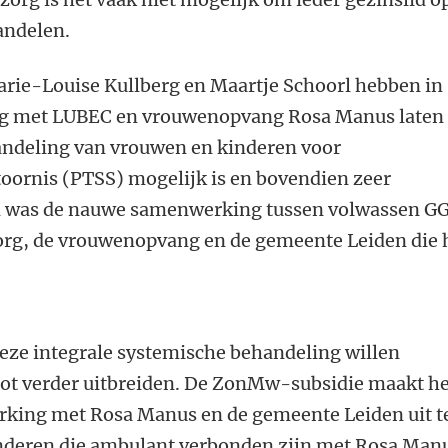
andelen.
rie-Louise Kullberg en Maartje Schoorl hebben in
ng met LUBEC en vrouwenopvang Rosa Manus laten
handeling van vrouwen en kinderen voor
toornis (PTSS) mogelijk is en bovendien zeer
in was de nauwe samenwerking tussen volwassen G
org, de vrouwenopvang en de gemeente Leiden die 
eze integrale systemische behandeling willen
ilot verder uitbreiden. De ZonMw-subsidie maakt h
king met Rosa Manus en de gemeente Leiden uit t
inderen die ambulant verbonden zijn met Rosa Man