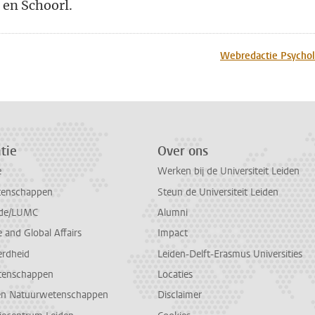
 en Schoorl.
n
atsApp
 Mastodon
Webredactie Psychol
tie
Over ons
e
Werken bij de Universiteit Leiden
tenschappen
Steun de Universiteit Leiden
de/LUMC
Alumni
and Global Affairs
Impact
erdheid
Leiden-Delft-Erasmus Universities
tenschappen
Locaties
en Natuurwetenschappen
Disclaimer