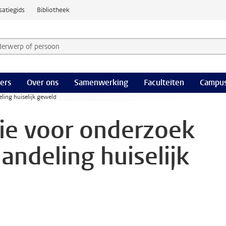
satiegids
Bibliotheek
derwerp of persoon en selecteer categorie
ers
Over ons
Samenwerking
Faculteiten
Campus
ing huiselijk geweld
e voor onderzoek
andeling huiselijk