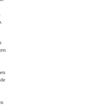
n
n.
k
gen
pen
 de
en