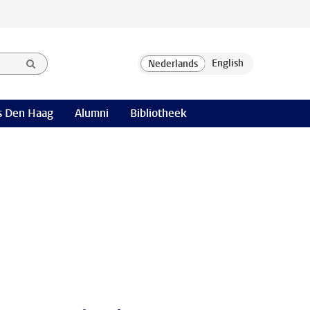
 Den Haag
Alumni
Bibliotheek