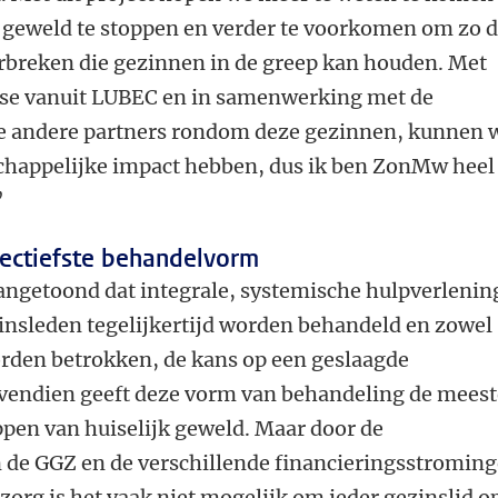
 geweld te stoppen en verder te voorkomen om zo 
orbreken die gezinnen in de greep kan houden. Met
ise vanuit LUBEC en in samenwerking met de
te andere partners rondom deze gezinnen, kunnen
chappelijke impact hebben, dus ik ben ZonMw heel
’
fectiefste behandelvorm
angetoond dat integrale, systemische hulpverlenin
zinsleden tegelijkertijd worden behandeld en zowel
orden betrokken, de kans op een geslaagde
vendien geeft deze vorm van behandeling de meest
oppen van huiselijk geweld. Maar door de
n de GGZ en de verschillende financieringsstromin
org is het vaak niet mogelijk om ieder gezinslid o