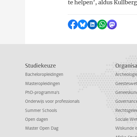
te helpen’, aldus Kullberg
Delen op Facebook
Delen via Bluesky
Delen op LinkedI
Delen via Wh
Delen via
Studiekeuze
Organisa
Bacheloropleidingen
Archeologi
Masteropleidingen
Geesteswe
PhD-programma's
Geneeskun
Onderwijs voor professionals
Governance 
Summer Schools
Rechtsgele
Open dagen
Sociale We
Master Open Dag
Wiskunde 