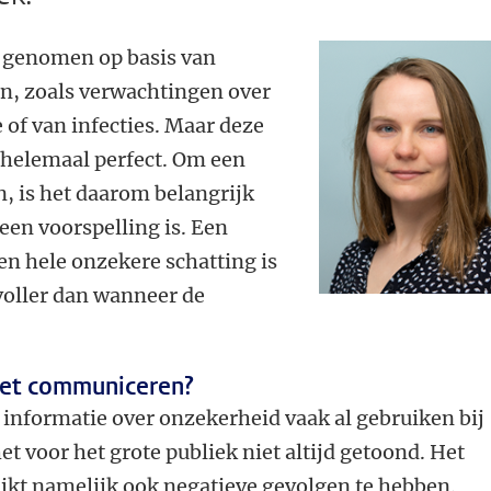
 genomen op basis van
en, zoals verwachtingen over
e of van infecties. Maar deze
 helemaal perfect. Om een
, is het daarom belangrijk
een voorspelling is. Een
en hele onzekere schatting is
ovoller dan wanneer de
iet communiceren?
informatie over onzekerheid vaak al gebruiken bij
t voor het grote publiek niet altijd getoond. Het
ijkt namelijk ook negatieve gevolgen te hebben.