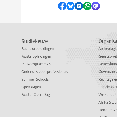
Delen op Facebook
Delen via Bluesky
Delen op LinkedI
Delen via Wh
Delen via
Studiekeuze
Organisa
Bacheloropleidingen
Archeologi
Masteropleidingen
Geesteswe
PhD-programma's
Geneeskun
Onderwijs voor professionals
Governance 
Summer Schools
Rechtsgele
Open dagen
Sociale We
Master Open Dag
Wiskunde 
Afrika-Stu
Honours A