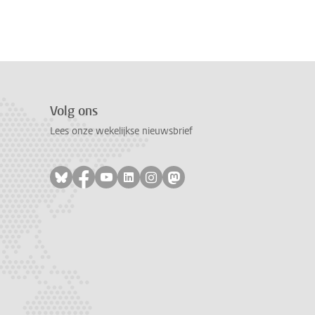
Volg ons
Lees onze wekelijkse nieuwsbrief
Volg ons op bluesky
Volg ons op facebook
Volg ons op youtube
Volg ons op linkedin
Volg ons op instagram
Volg ons op mastodon