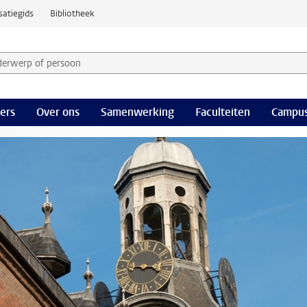
satiegids
Bibliotheek
derwerp of persoon en selecteer categorie
ers
Over ons
Samenwerking
Faculteiten
Campus