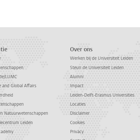
n
atsApp
 Mastodon
tie
Over ons
e
Werken bij de Universiteit Leiden
tenschappen
Steun de Universiteit Leiden
de/LUMC
Alumni
and Global Affairs
Impact
erdheid
Leiden-Delft-Erasmus Universities
tenschappen
Locaties
en Natuurwetenschappen
Disclaimer
diecentrum Leiden
Cookies
cademy
Privacy