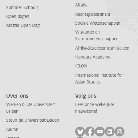
Affairs
Summer Schools
Rechtsgeleerdheid
Open dagen
Sociale Wetenschappen
Master Open Dag
Wiskunde en
Natuurwetenschappen
Afrika-Studiecentrum Leiden
Honours Academy
ICLON
International Institute for
Asian Studies
Over ons
Volg ons
Werken bij de Universiteit
Lees onze wekelijkse
Leiden
nieuwsbrief
Steun de Universiteit Leiden
Alumni
Volg ons op bluesky
Volg ons op facebo
Volg ons op yo
Volg ons op
Volg on