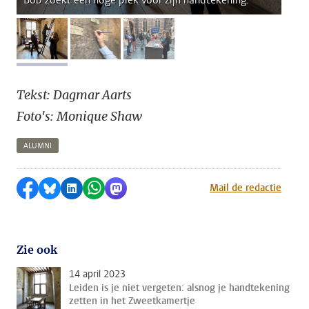
Bob zoekt een hoge plek voor zijn handtekening.
afbeelding 1
afbeelding 2
afbeelding 3
Tekst: Dagmar Aarts
Foto's: Monique Shaw
ALUMNI
Delen op Facebook
Delen via Bluesky
Delen op LinkedIn
Delen via WhatsApp
Delen via Mastodon
Mail de redactie
Zie ook
14 april 2023
Leiden is je niet vergeten: alsnog je handtekening
zetten in het Zweetkamertje