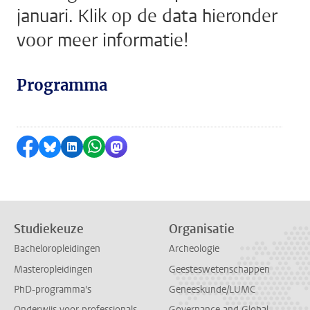
januari. Klik op de data hieronder
voor meer informatie!
Programma
Delen op Facebook
Delen via Bluesky
Delen op LinkedIn
Delen via WhatsApp
Delen via Mastodon
Studiekeuze
Organisatie
Bacheloropleidingen
Archeologie
Masteropleidingen
Geesteswetenschappen
PhD-programma's
Geneeskunde/LUMC
Onderwijs voor professionals
Governance and Global