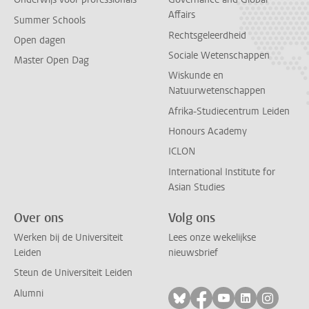
Affairs
Summer Schools
Rechtsgeleerdheid
Open dagen
Sociale Wetenschappen
Master Open Dag
Wiskunde en
Natuurwetenschappen
Afrika-Studiecentrum Leiden
Honours Academy
ICLON
International Institute for
Asian Studies
Over ons
Volg ons
Werken bij de Universiteit
Lees onze wekelijkse
Leiden
nieuwsbrief
Steun de Universiteit Leiden
Alumni
Volg ons op bluesky
Volg ons op facebo
Volg ons op yo
Volg ons op
Volg on