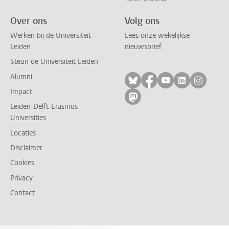
Over ons
Volg ons
Werken bij de Universiteit
Lees onze wekelijkse
Leiden
nieuwsbrief
Steun de Universiteit Leiden
Alumni
Volg ons op bluesky
Volg ons op facebo
Volg ons op yo
Volg ons op
Volg on
Impact
Volg ons op mastodon
Leiden-Delft-Erasmus
Universities
Locaties
Disclaimer
Cookies
Privacy
Contact