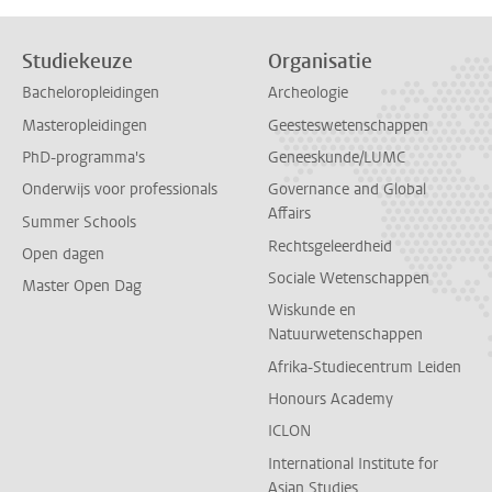
Studiekeuze
Organisatie
Bacheloropleidingen
Archeologie
Masteropleidingen
Geesteswetenschappen
PhD-programma's
Geneeskunde/LUMC
Onderwijs voor professionals
Governance and Global
Affairs
Summer Schools
Rechtsgeleerdheid
Open dagen
Sociale Wetenschappen
Master Open Dag
Wiskunde en
Natuurwetenschappen
Afrika-Studiecentrum Leiden
Honours Academy
ICLON
International Institute for
Asian Studies