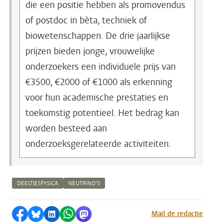
die een positie hebben als promovendus
of postdoc in bèta, techniek of
biowetenschappen. De drie jaarlijkse
prijzen bieden jonge, vrouwelijke
onderzoekers een individuele prijs van
€3500, €2000 of €1000 als erkenning
voor hun academische prestaties en
toekomstig potentieel. Het bedrag kan
worden besteed aan
onderzoeksgerelateerde activiteiten.
DEELTJESFYSICA
NEUTRINO’S
Delen op Facebook
Delen via Bluesky
Delen op LinkedIn
Delen via WhatsApp
Delen via Mastodon
Mail de redactie