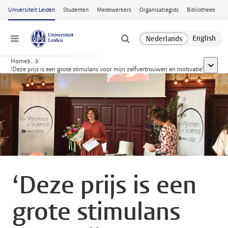
Ga naar hoofdinhoud
Universiteit Leiden
Studenten
Medewerkers
Organisatiegids
Bibliotheek
Menu
Home
...
toon al
‘Deze prijs is een grote stimulans voor mijn zelfvertrouwen en motivatie’
‘Deze prijs is een
grote stimulans