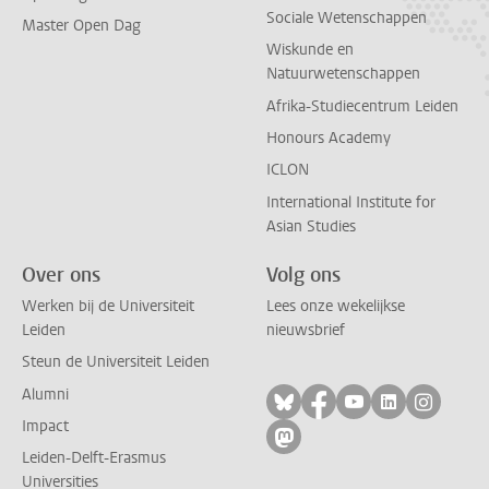
Sociale Wetenschappen
Master Open Dag
Wiskunde en
Natuurwetenschappen
Afrika-Studiecentrum Leiden
Honours Academy
ICLON
International Institute for
Asian Studies
Over ons
Volg ons
Werken bij de Universiteit
Lees onze wekelijkse
Leiden
nieuwsbrief
Steun de Universiteit Leiden
Alumni
Volg ons op bluesky
Volg ons op facebo
Volg ons op yo
Volg ons op
Volg on
Impact
Volg ons op mastodon
Leiden-Delft-Erasmus
Universities