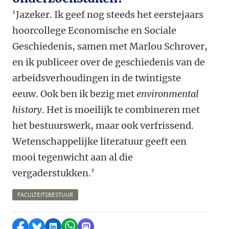
‘Jazeker. Ik geef nog steeds het eerstejaars
hoorcollege Economische en Sociale
Geschiedenis, samen met Marlou Schrover,
en ik publiceer over de geschiedenis van de
arbeidsverhoudingen in de twintigste
eeuw. Ook ben ik bezig met
environmental
history
. Het is moeilijk te combineren met
het bestuurswerk, maar ook verfrissend.
Wetenschappelijke literatuur geeft een
mooi tegenwicht aan al die
vergaderstukken.’
FACULTEITSBESTUUR
Delen op Facebook
Delen via Bluesky
Delen op LinkedIn
Delen via WhatsApp
Delen via Mastodon