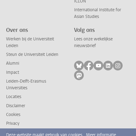
ICLON
International Institute for
Asian Studies
Over ons
Volg ons
Werken bij de Universiteit
Lees onze wekelijkse
Leiden
nieuwsbrief
Steun de Universiteit Leiden
Alumni
Volg ons op bluesky
Volg ons op facebo
Volg ons op yo
Volg ons op
Volg on
Impact
Volg ons op mastodon
Leiden-Delft-Erasmus
Universities
Locaties
Disclaimer
Cookies
Privacy
Contact
Deze website maakt gebruik van cookies.
Meer informatie.