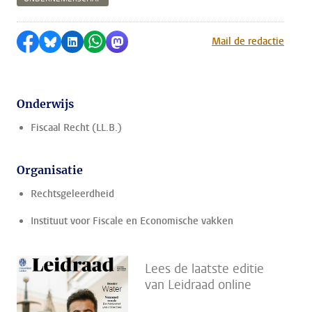
Delen op Facebook
Delen via Bluesky
Delen op LinkedIn
Delen via WhatsApp
Delen via Mastodon
Mail de redactie
Onderwijs
Fiscaal Recht (LL.B.)
Organisatie
Rechtsgeleerdheid
Instituut voor Fiscale en Economische vakken
Lees de laatste editie
van Leidraad online