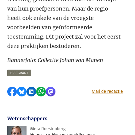
van hun proefpersonen. Maar de regio
heeft ook enkele van de vroegste
voorbeelden van geïnformeerde
toestemming. Dit project zal voor het eerst
deze praktijken bestuderen.
Bannerfoto: Collectie
Johan van Manen
ERC GRANT
Delen op Facebook
Delen via Bluesky
Delen op LinkedIn
Delen via WhatsApp
Delen via Mastodon
Mail de redactie
Wetenschappers
Meta Roestenberg
Hoogleraar Humane modellen voor