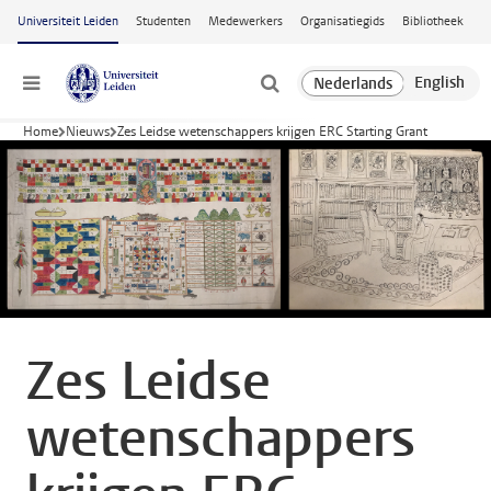
Ga naar hoofdinhoud
Universiteit Leiden
Studenten
Medewerkers
Organisatiegids
Bibliotheek
Menu
Home
Nieuws
Zes Leidse wetenschappers krijgen ERC Starting Grant
Zes Leidse
wetenschappers