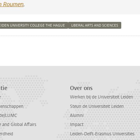
m Roumen
.
EIDEN UNIVERSITY COLLEGE THE HAGUE
LIBERAL ARTS AND SCIENCES
n
atsApp
 Mastodon
tie
Over ons
e
Werken bij de Universiteit Leiden
tenschappen
Steun de Universiteit Leiden
de/LUMC
Alumni
and Global Affairs
Impact
erdheid
Leiden-Delft-Erasmus Universities