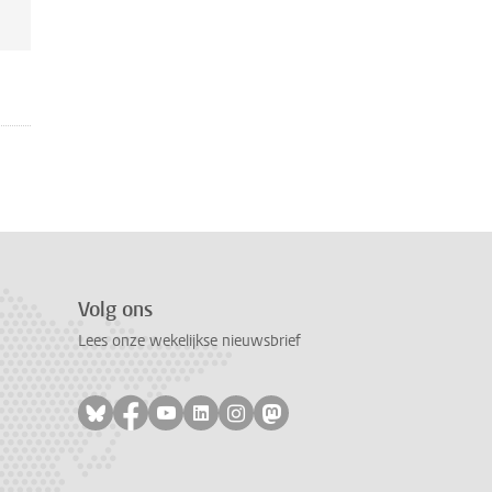
Volg ons
Lees onze wekelijkse nieuwsbrief
Volg ons op bluesky
Volg ons op facebook
Volg ons op youtube
Volg ons op linkedin
Volg ons op instagram
Volg ons op mastodon