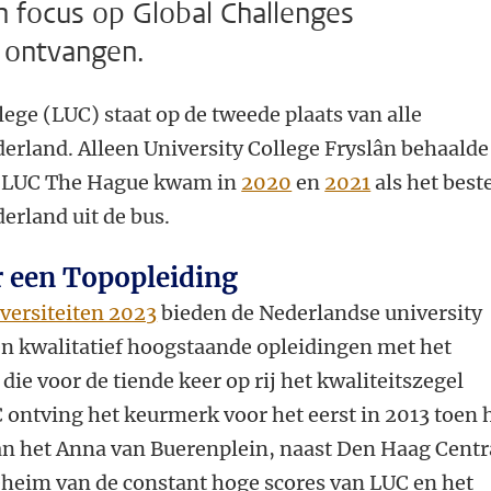
 focus op Global Challenges
 ontvangen.
lege (LUC) staat op de tweede plaats van alle
derland. Alleen University College Fryslân behaalde
e. LUC The Hague kwam in
2020
en
2021
als het best
erland uit de bus.
r een Topopleiding
versiteiten 2023
bieden de Nederlandse university
en kwalitatief hoogstaande opleidingen met het
die voor de tiende keer op rij het kwaliteitszegel
 ontving het keurmerk voor het eerst in 2013 toen 
an het Anna van Buerenplein, naast Den Haag Centr
eheim van de constant hoge scores van LUC en het