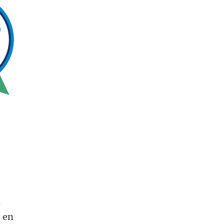
n
 en