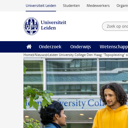
Ga naar hoofdinhoud
Universiteit Leiden
Studenten
Medewerkers
Organi
Zoek op on
Zoekterm
Onderzoek
Onderwijs
Wetenschapp
Home
Nieuws
Leiden University College Den Haag: 'Topopleiding' 