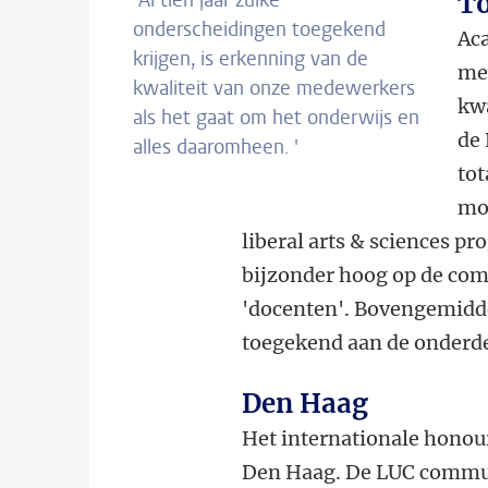
‘Al tien jaar zulke
To
onderscheidingen toegekend
Ac
krijgen, is erkenning van de
mee
kwaliteit van onze medewerkers
kwa
als het gaat om het onderwijs en
de
alles daaromheen. '
tot
mog
liberal arts & sciences 
bijzonder hoog op de co
'docenten'. Bovengemidd
toegekend aan de onderde
Den Haag
Het internationale honour
Den Haag. De LUC commun