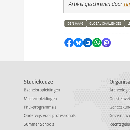
Artikel geschreven door
Ti
DEN HAAG
GLOBAL CHALLENGES
L
Delen op Facebook
Delen via Bluesky
Delen op LinkedI
Delen via Wh
Delen via
Studiekeuze
Organisa
Bacheloropleidingen
Archeologi
Masteropleidingen
Geesteswe
PhD-programma's
Geneeskun
Onderwijs voor professionals
Governance 
Summer Schools
Rechtsgele