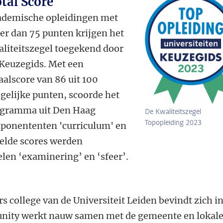
tal Score
ademische opleidingen met
r dan 75 punten krijgen het
liteitszegel toegekend door
 Keuzegids. Met een
aalscore van 86 uit 100
elijke punten, scoorde het
programma uit Den Haag
De Kwaliteitszegel
Topopleiding 2023
mponententen 'curriculum' en
elde scores werden
len ‘examinering’ en ‘sfeer’.
s college van de Universiteit Leiden bevindt zich i
ity werkt nauw samen met de gemeente en lokale