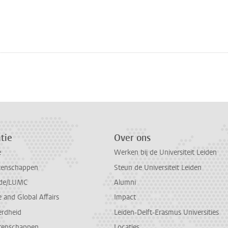
n
atsApp
 Mastodon
tie
Over ons
e
Werken bij de Universiteit Leiden
tenschappen
Steun de Universiteit Leiden
de/LUMC
Alumni
and Global Affairs
Impact
erdheid
Leiden-Delft-Erasmus Universities
tenschappen
Locaties