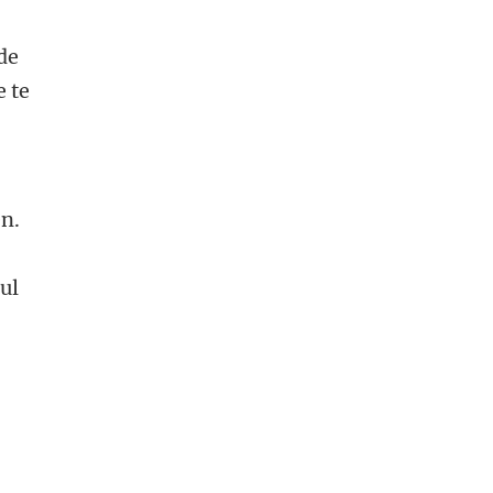
de
e te
en.
ul