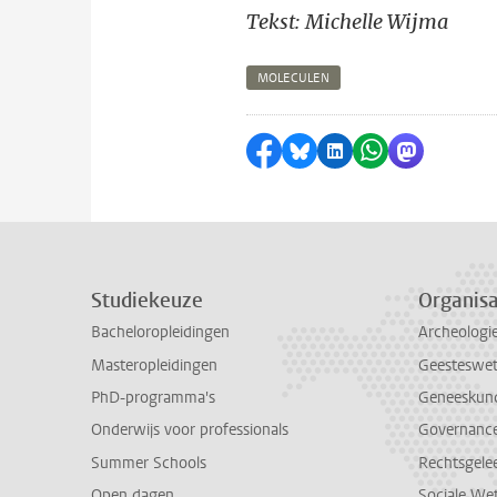
Tekst: Michelle Wijma
MOLECULEN
Delen op Facebook
Delen via Bluesky
Delen op LinkedI
Delen via Wh
Delen via
Studiekeuze
Organisa
Bacheloropleidingen
Archeologi
Masteropleidingen
Geesteswe
PhD-programma's
Geneeskun
Onderwijs voor professionals
Governance 
Summer Schools
Rechtsgele
Open dagen
Sociale We