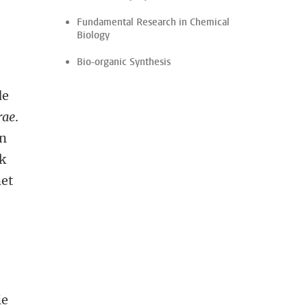
Fundamental Research in Chemical
Biology
Bio-organic Synthesis
de
rae
.
en
jk
met
ie