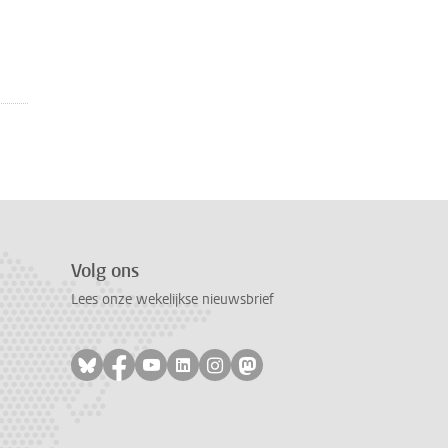
Volg ons
Lees onze wekelijkse nieuwsbrief
Volg ons op bluesky
Volg ons op facebook
Volg ons op youtube
Volg ons op linkedin
Volg ons op instagram
Volg ons op mastodon