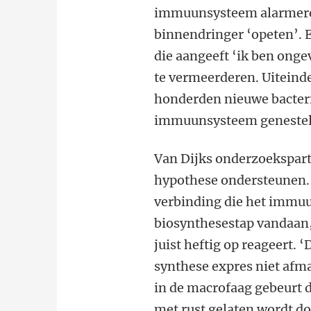
immuunsysteem alarmere
binnendringer ‘opeten’. 
die aangeeft ‘ik ben onge
te vermeerderen. Uiteinde
honderden nieuwe bacterië
immuunsysteem genesteld z
Van Dijks onderzoekspart
hypothese ondersteunen. 
verbinding die het immuu
biosynthesestap vandaan
juist heftig op reageert. 
synthese expres niet afm
in de macrofaag gebeurt d
met rust gelaten wordt d