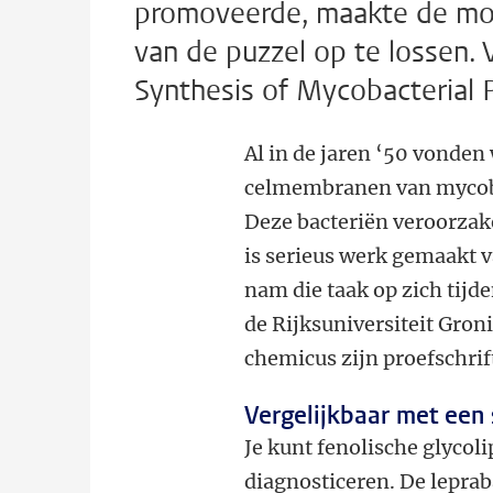
promoveerde, maakte de mol
van de puzzel op te lossen. V
Synthesis of Mycobacterial P
Al in de jaren ‘50 vonden
celmembranen van mycob
Deze bacteriën veroorzake
is serieus werk gemaakt v
nam die taak op zich tijd
de Rijksuniversiteit Gron
chemicus zijn proefschrif
Vergelijkbaar met een
Je kunt fenolische glycol
diagnosticeren. De leprab