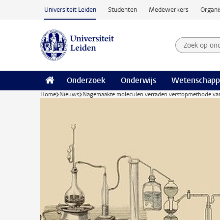
Ga naar hoofdinhoud
Universiteit Leiden
Studenten
Medewerkers
Organi
Zoek op on
Zoekterm
Onderzoek
Onderwijs
Wetenschapp
Home
Nieuws
Nagemaakte moleculen verraden verstopmethode van