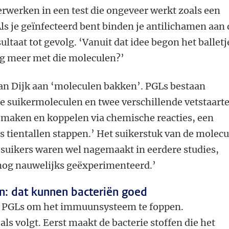
erwerken in een test die ongeveer werkt zoals een
ls je geïnfecteerd bent binden je antilichamen aan 
ultaat tot gevolg. ‘Vanuit dat idee begon het balletj
g meer met die moleculen?’
an Dijk aan ‘moleculen bakken’. PGLs bestaan
ie suikermoleculen en twee verschillende vetstaart
n maken en koppelen via chemische reacties, een
 tientallen stappen.’ Het suikerstuk van de molecu
ie suikers waren wel nagemaakt in eerdere studies,
nog nauwelijks geëxperimenteerd.’
n: dat kunnen bacteriën goed
 PGLs om het immuunsysteem te foppen.
ls volgt. Eerst maakt de bacterie stoffen die het