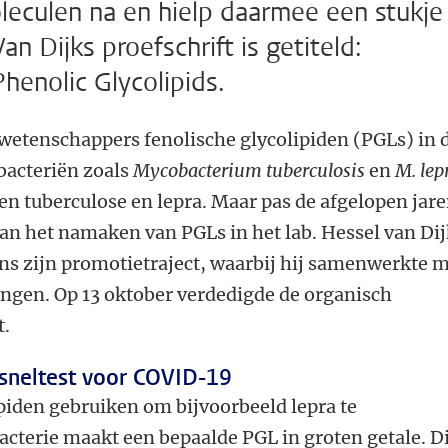
eculen na en hielp daarmee een stukje
an Dijks proefschrift is getiteld:
henolic Glycolipids.
 wetenschappers fenolische glycolipiden (PGLs) in 
acteriën zoals
Mycobacterium tuberculosis
en
M. lep
n tuberculose en lepra. Maar pas de afgelopen jar
an het namaken van PGLs in het lab. Hessel van Di
ens zijn promotietraject, waarbij hij samenwerkte 
ingen. Op 13 oktober verdedigde de organisch
t.
 sneltest voor COVID-19
ipiden gebruiken om bijvoorbeeld lepra te
acterie maakt een bepaalde PGL in groten getale. D