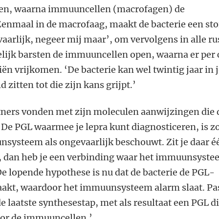
n, waarna immuuncellen (macrofagen) de
Eenmaal in de macrofaag, maakt de bacterie een sto
vaarlijk, negeer mij maar’, om vervolgens in alle ru
lijk barsten de immuuncellen open, waarna er per 
n vrijkomen. ‘De bacterie kan wel twintig jaar in 
itten tot die zijn kans grijpt.’
ners vonden met zijn moleculen aanwijzingen die 
De PGL waarmee je lepra kunt diagnosticeren, is z
nsysteem als ongevaarlijk beschouwt. Zit je daar é
, dan heb je een verbinding waar het immuunsyst
‘De lopende hypothese is nu dat de bacterie de PGL-
aakt, waardoor het immuunsysteem alarm slaat. Pa
e laatste synthesestap, met als resultaat een PGL d
oor de immuuncellen.’