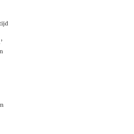
ijd
’
jn
e
en