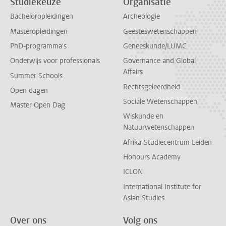
Studiekeuze
Organisatie
Bacheloropleidingen
Archeologie
Masteropleidingen
Geesteswetenschappen
PhD-programma's
Geneeskunde/LUMC
Onderwijs voor professionals
Governance and Global
Affairs
Summer Schools
Rechtsgeleerdheid
Open dagen
Sociale Wetenschappen
Master Open Dag
Wiskunde en
Natuurwetenschappen
Afrika-Studiecentrum Leiden
Honours Academy
ICLON
International Institute for
Asian Studies
Over ons
Volg ons