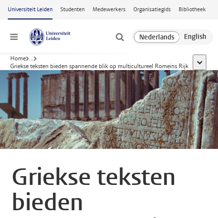
Ga naar hoofdinhoud
Universiteit Leiden
Studenten
Medewerkers
Organisatiegids
Bibliotheek
Menu
Home
...
toon all
Griekse teksten bieden spannende blik op multicultureel Romeins Rijk
Griekse teksten
bieden