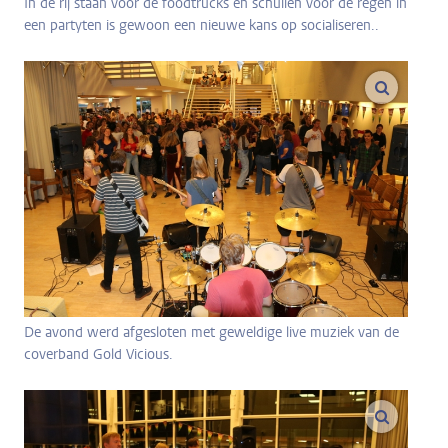
In de rij staan voor de foodtrucks en schuilen voor de regen in
een partyten is gewoon een nieuwe kans op socialiseren..
vergroo
De avond werd afgesloten met geweldige live muziek van de
coverband Gold Vicious.
vergroo