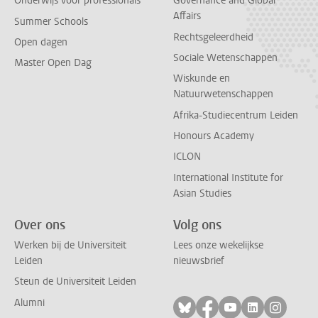
Onderwijs voor professionals
Governance and Global
Affairs
Summer Schools
Rechtsgeleerdheid
Open dagen
Sociale Wetenschappen
Master Open Dag
Wiskunde en
Natuurwetenschappen
Afrika-Studiecentrum Leiden
Honours Academy
ICLON
International Institute for
Asian Studies
Over ons
Volg ons
Werken bij de Universiteit
Lees onze wekelijkse
Leiden
nieuwsbrief
Steun de Universiteit Leiden
Alumni
Volg ons op bluesky
Volg ons op facebo
Volg ons op yo
Volg ons op
Volg on