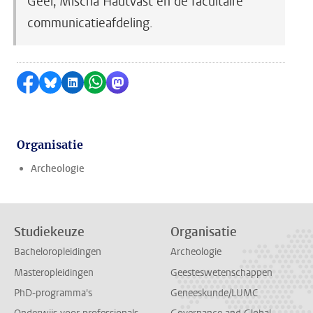
Geel, Mischa Hautvast en de facultaire
communicatieafdeling.
Delen op Facebook
Delen via Bluesky
Delen op LinkedIn
Delen via WhatsApp
Delen via Mastodon
Organisatie
Archeologie
Studiekeuze
Organisatie
Bacheloropleidingen
Archeologie
Masteropleidingen
Geesteswetenschappen
PhD-programma's
Geneeskunde/LUMC