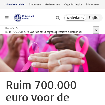
Ga naar hoofdinhoud
Universiteit Leiden
Studenten
Medewerkers
Organisatiegids
Bibliotheek
Menu
Home
...
toon all
Ruim 700.000 euro voor de strijd tegen agressieve borstkanker
Ruim 700.000
euro voor de