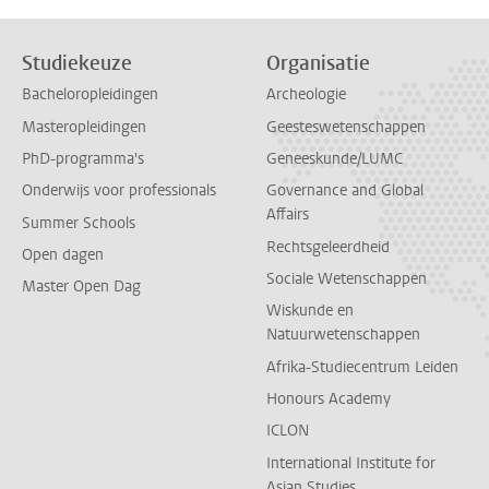
Studiekeuze
Organisatie
Bacheloropleidingen
Archeologie
Masteropleidingen
Geesteswetenschappen
PhD-programma's
Geneeskunde/LUMC
Onderwijs voor professionals
Governance and Global
Affairs
Summer Schools
Rechtsgeleerdheid
Open dagen
Sociale Wetenschappen
Master Open Dag
Wiskunde en
Natuurwetenschappen
Afrika-Studiecentrum Leiden
Honours Academy
ICLON
International Institute for
Asian Studies