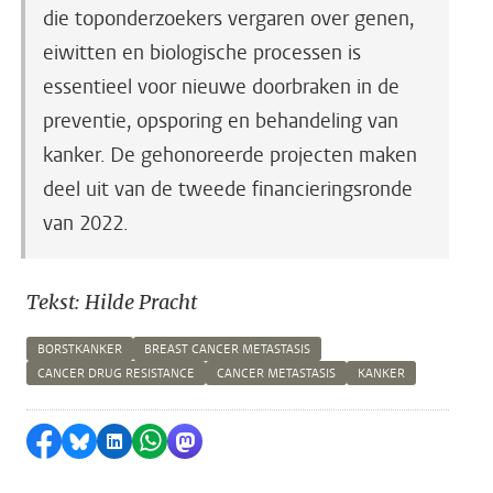
die toponderzoekers vergaren over genen,
eiwitten en biologische processen is
essentieel voor nieuwe doorbraken in de
preventie, opsporing en behandeling van
kanker. De gehonoreerde projecten maken
deel uit van de tweede financieringsronde
van 2022.
Tekst: Hilde Pracht
BORSTKANKER
BREAST CANCER METASTASIS
CANCER DRUG RESISTANCE
CANCER METASTASIS
KANKER
Delen op Facebook
Delen via Bluesky
Delen op LinkedIn
Delen via WhatsApp
Delen via Mastodon