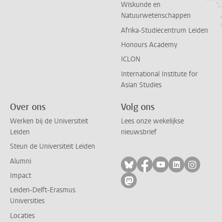
Wiskunde en
Natuurwetenschappen
Afrika-Studiecentrum Leiden
Honours Academy
ICLON
International Institute for
Asian Studies
Over ons
Volg ons
Werken bij de Universiteit
Lees onze wekelijkse
Leiden
nieuwsbrief
Steun de Universiteit Leiden
Alumni
Volg ons op bluesky
Volg ons op facebo
Volg ons op yo
Volg ons op
Volg on
Impact
Volg ons op mastodon
Leiden-Delft-Erasmus
Universities
Locaties