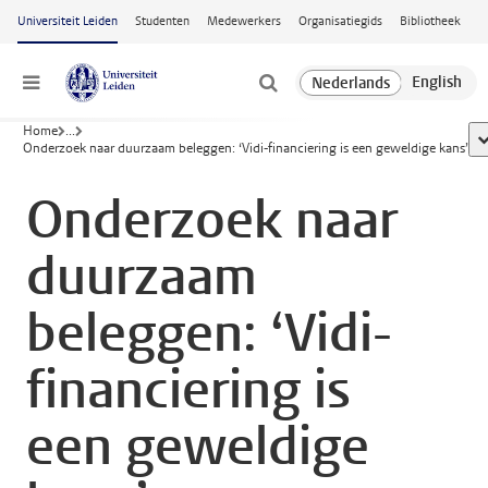
Ga naar hoofdinhoud
Universiteit Leiden
Studenten
Medewerkers
Organisatiegids
Bibliotheek
Menu
Home
...
t
Onderzoek naar duurzaam beleggen: ‘Vidi-financiering is een geweldige kans’
Onderzoek naar
duurzaam
beleggen: ‘Vidi-
financiering is
een geweldige