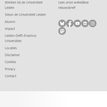
Werken bij de Universiteit
Lees onze wekelijkse
Leiden
nieuwsbrief
Steun de Universiteit Leiden
Alumni
Volg ons op bluesky
Volg ons op facebo
Volg ons op yo
Volg ons op
Volg on
Impact
Volg ons op mastodon
Leiden-Delft-Erasmus
Universities
Locaties
Disclaimer
Cookies
Privacy
Contact