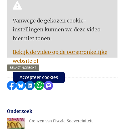
Vanwege de gekozen cookie-
instellingen kunnen we deze video
hier niet tonen.
Bekijk de video op de oorspronkelijke
website of
BELASTINGRECHT
Accepteer cookies
Delen op Facebook
Delen via Bluesky
Delen op LinkedIn
Delen via WhatsApp
Delen via Mastodon
Onderzoek
Grenzen van Fiscale Soevereiniteit