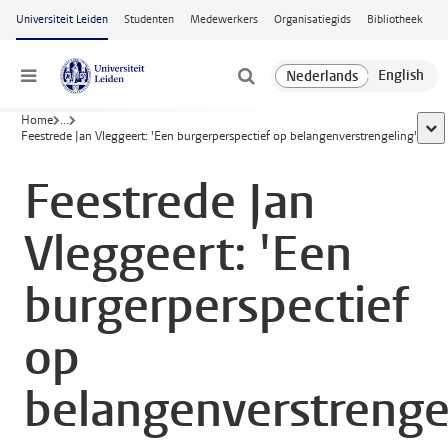
Ga naar hoofdinhoud
Universiteit Leiden
Studenten
Medewerkers
Organisatiegids
Bibliotheek
Menu
Home
...
toon
Feestrede Jan Vleggeert: 'Een burgerperspectief op belangenverstrengeling'
Feestrede Jan
Vleggeert: 'Een
burgerperspectief
op
belangenverstrenge