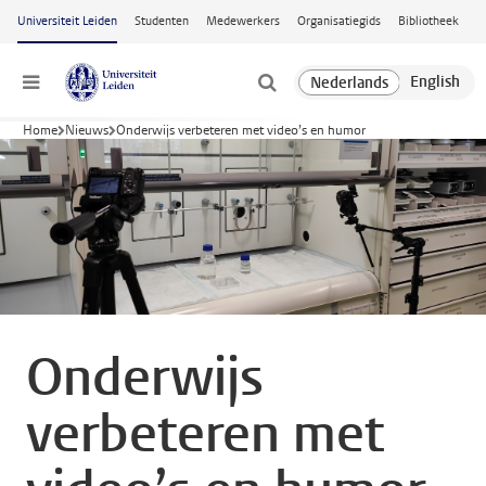
Ga naar hoofdinhoud
Universiteit Leiden
Studenten
Medewerkers
Organisatiegids
Bibliotheek
Menu
Home
Nieuws
Onderwijs verbeteren met video’s en humor
Onderwijs
verbeteren met