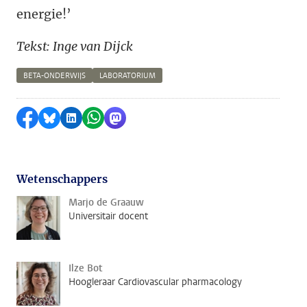
energie!’
Tekst: Inge van Dijck
BETA-ONDERWIJS
LABORATORIUM
Delen op Facebook
Delen via Bluesky
Delen op LinkedIn
Delen via WhatsApp
Delen via Mastodon
Wetenschappers
Marjo de Graauw
Universitair docent
Ilze Bot
Hoogleraar Cardiovascular pharmacology