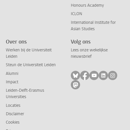
Honours Academy
ICLON
International Institute for
Asian Studies
Over ons
Volg ons
Werken bij de Universiteit
Lees onze wekelijkse
Leiden
nieuwsbrief
Steun de Universiteit Leiden
Alumni
Volg ons op bluesky
Volg ons op facebo
Volg ons op yo
Volg ons op
Volg on
Impact
Volg ons op mastodon
Leiden-Delft-Erasmus
Universities
Locaties
Disclaimer
Cookies