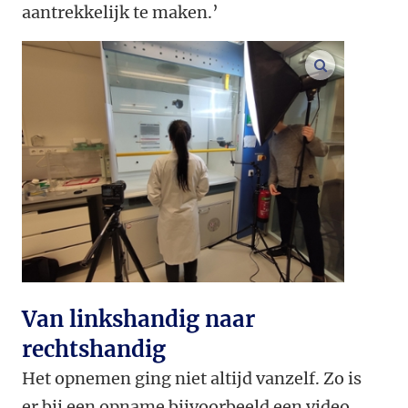
aantrekkelijk te maken.’
vergroot af
Van linkshandig naar
rechtshandig
Het opnemen ging niet altijd vanzelf. Zo is
er bij een opname bijvoorbeeld een video