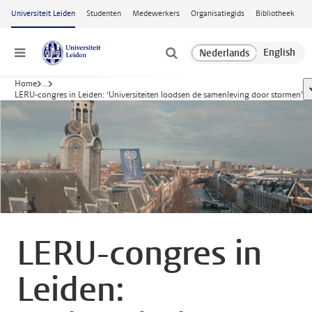
Ga naar hoofdinhoud
Universiteit Leiden
Studenten
Medewerkers
Organisatiegids
Bibliotheek
Menu
Home
...
LERU-congres in Leiden: ‘Universiteiten loodsen de samenleving door stormen’
LERU-congres in
Leiden: