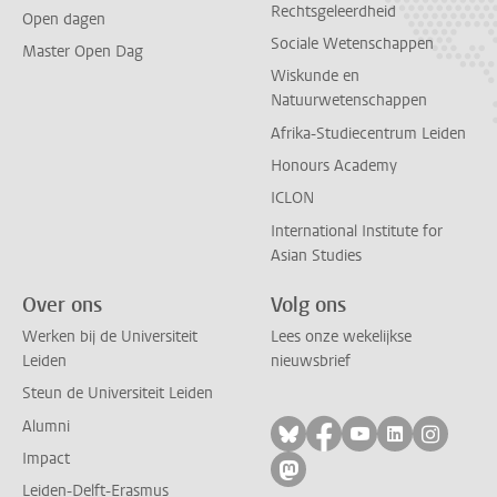
Rechtsgeleerdheid
Open dagen
Sociale Wetenschappen
Master Open Dag
Wiskunde en
Natuurwetenschappen
Afrika-Studiecentrum Leiden
Honours Academy
ICLON
International Institute for
Asian Studies
Over ons
Volg ons
Werken bij de Universiteit
Lees onze wekelijkse
Leiden
nieuwsbrief
Steun de Universiteit Leiden
Alumni
Volg ons op bluesky
Volg ons op facebo
Volg ons op yo
Volg ons op
Volg on
Impact
Volg ons op mastodon
Leiden-Delft-Erasmus