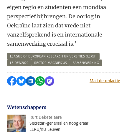
eigen regio en studenten een mondiaal
perspectief bijbrengen. De oorlog in
Oekraïne laat zien dat vrede niet
vanzelfsprekend is en internationale
samenwerking cruciaal is.’
LEAGUE OF EUROPEAN RESEARCH UNIVERSITIES (LERU)
LEIDEN2022
RECTOR MAGNIFICUS
SAMENWERKING
Delen op Facebook
Delen via Bluesky
Delen op LinkedIn
Delen via WhatsApp
Delen via Mastodon
Mail de redactie
Wetenschappers
Kurt Deketelaere
Secretari-generaal en hoogleraar
LERU/KU Leuven