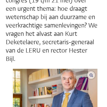
congres (19 t/m 21 mei) over
een urgent thema: hoe draagt
wetenschap bij aan duurzame en
veerkrachtige samenlevingen? We
vragen het alvast aan Kurt
Deketelaere, secretaris-generaal
van de LERU en rector Hester
Bijl.
vergroo