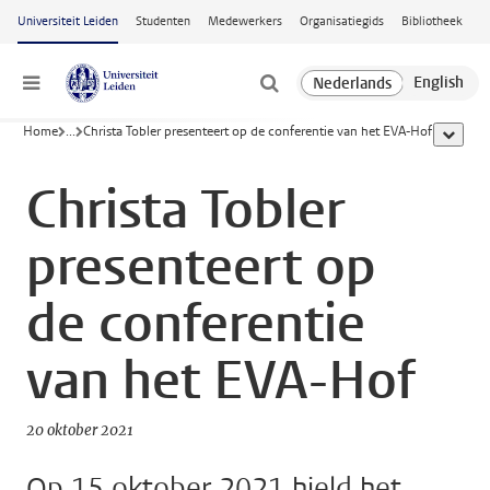
Ga naar hoofdinhoud
Universiteit Leiden
Studenten
Medewerkers
Organisatiegids
Bibliotheek
Menu
Home
...
Christa Tobler presenteert op de conferentie van het EVA-Hof
toon all
Christa Tobler
presenteert op
de conferentie
van het EVA-Hof
20 oktober 2021
Op 15 oktober 2021 hield het