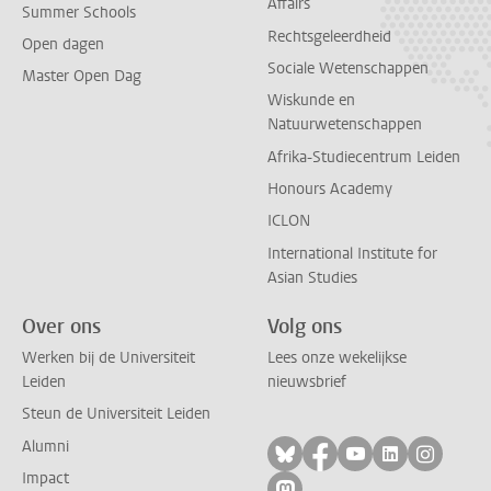
Affairs
Summer Schools
Rechtsgeleerdheid
Open dagen
Sociale Wetenschappen
Master Open Dag
Wiskunde en
Natuurwetenschappen
Afrika-Studiecentrum Leiden
Honours Academy
ICLON
International Institute for
Asian Studies
Over ons
Volg ons
Werken bij de Universiteit
Lees onze wekelijkse
Leiden
nieuwsbrief
Steun de Universiteit Leiden
Alumni
Volg ons op bluesky
Volg ons op facebo
Volg ons op yo
Volg ons op
Volg on
Impact
Volg ons op mastodon