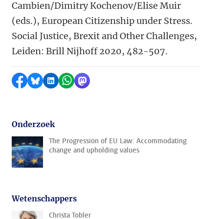
Cambien/Dimitry Kochenov/Elise Muir
(eds.), European Citizenship under Stress.
Social Justice, Brexit and Other Challenges,
Leiden: Brill Nijhoff 2020, 482-507.
Delen op Facebook
Delen via Bluesky
Delen op LinkedIn
Delen via WhatsApp
Delen via Mastodon
Onderzoek
The Progression of EU Law: Accommodating
change and upholding values
Wetenschappers
Christa Tobler