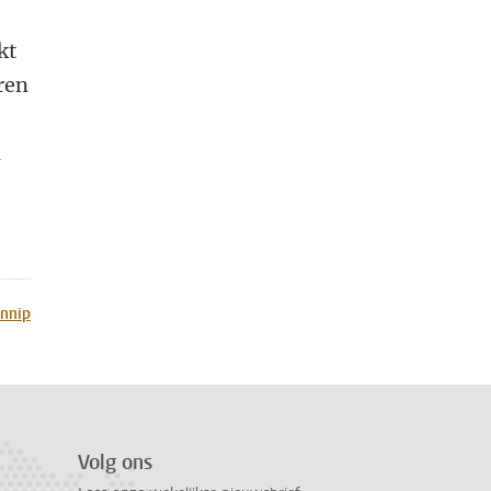
kt
ren
n
ennip
Volg ons