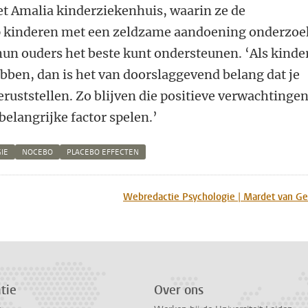
et Amalia kinderziekenhuis, waarin ze de
p kinderen met een zeldzame aandoening onderzoe
hun ouders het beste kunt ondersteunen. ‘Als kinde
bben, dan is het van doorslaggevend belang dat je
ruststellen. Zo blijven die positieve verwachtinge
belangrijke factor spelen.’
IE
NOCEBO
PLACEBO EFFECTEN
n
atsApp
 Mastodon
Webredactie Psychologie | Mardet van G
tie
Over ons