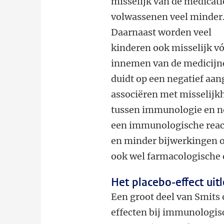
misselijk van de medicati
volwassenen veel minder
Daarnaast worden veel
kinderen ook misselijk vó
innemen van de medicijne
duidt op een negatief aan
associëren met misselijkh
tussen immunologie en no
een immunologische react
en minder bijwerkingen o
ook wel farmacologische 
Het placebo-effect uit
Een groot deel van Smits
effecten bij immunologisc