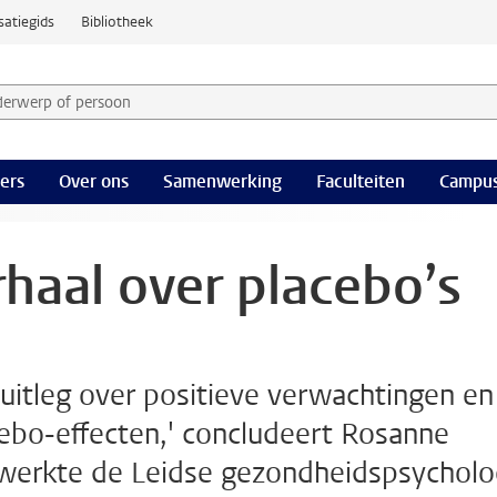
satiegids
Bibliotheek
derwerp of persoon en selecteer categorie
ers
Over ons
Samenwerking
Faculteiten
Campus
rhaal over placebo’s
itleg over positieve verwachtingen en
acebo-effecten,' concludeert Rosanne
 werkte de Leidse gezondheidspsychol