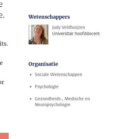
e
e.
Wetenschappers
Judy Veldhuijzen
Universitair hoofddocent
ts.
je
Organisatie
Sociale Wetenschappen
or
Psychologie
Gezondheids-, Medische en
Neuropsychologie