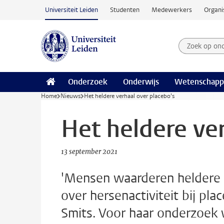
Ga naar hoofdinhoud
Universiteit Leiden
Studenten
Medewerkers
Organi
Zoek op on
Zoekterm
Onderzoek
Onderwijs
Wetenschapp
Home
Nieuws
Het heldere verhaal over placebo’s
Het heldere ve
13 september 2021
'Mensen waarderen heldere u
over hersenactiviteit bij pl
Smits. Voor haar onderzoek