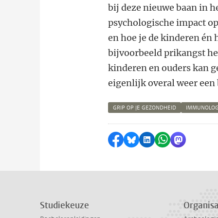
bij deze nieuwe baan in h
psychologische impact o
en hoe je de kinderen én 
bijvoorbeeld prikangst he
kinderen en ouders kan ge
eigenlijk overal weer een 
GRIP OP JE GEZONDHEID
IMMUNOLOG
Delen op Facebook
Delen via Bluesky
Delen op LinkedI
Delen via Wh
Delen via
Studiekeuze
Organisa