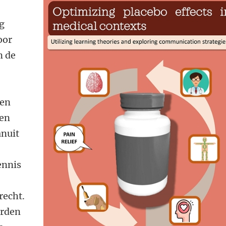
ag
oor
n de
 en
den
anuit
ennis
recht.
orden