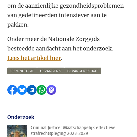
om de aanzienlijke gezondheidsproblemen
van gedetineerden intensiever aan te
pakken.
Onder meer de Nationale Zorggids
besteedde aandacht aan het onderzoek.
Lees het artikel hier
.
CRIMINOLOGIE
GEVANGENIS
GEVANGENISSTRAF
Delen op Facebook
Delen via Bluesky
Delen op LinkedIn
Delen via WhatsApp
Delen via Mastodon
Onderzoek
Criminal Justice: Maatschappelijk effectieve
strafrechtspleging 2023-2029