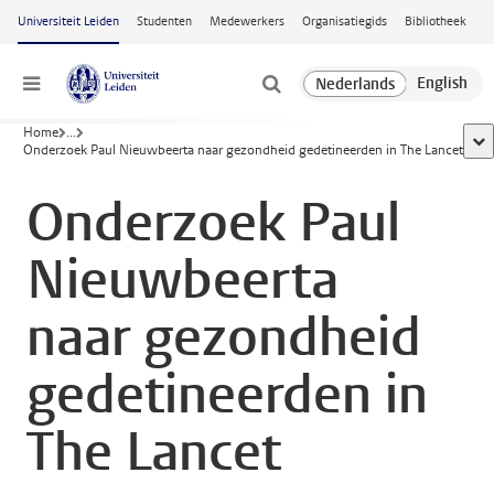
Ga naar hoofdinhoud
Universiteit Leiden
Studenten
Medewerkers
Organisatiegids
Bibliotheek
Menu
Home
...
too
Onderzoek Paul Nieuwbeerta naar gezondheid gedetineerden in The Lancet
Onderzoek Paul
Nieuwbeerta
naar gezondheid
gedetineerden in
The Lancet