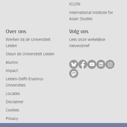
ICLON
International Institute for
Asian Studies
Over ons
Volg ons
Werken bij de Universiteit
Lees onze wekelijkse
Leiden
nieuwsbrief
Steun de Universiteit Leiden
Alumni
Volg ons op bluesky
Volg ons op facebo
Volg ons op yo
Volg ons op
Volg on
Impact
Volg ons op mastodon
Leiden-Delft-Erasmus
Universities
Locaties
Disclaimer
Cookies
Privacy
Contact