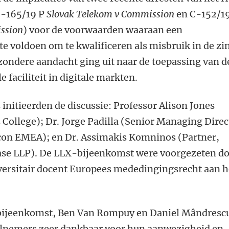
 C-165/19 P
Slovak Telekom v Commission
en C-152/1
ssion
) voor de voorwaarden waaraan een
te voldoen om te kwalificeren als misbruik in de zi
zondere aandacht ging uit naar de toepassing van d
e faciliteit in digitale markten.
initieerden de discussie: Professor Alison Jones
 College); Dr. Jorge Padilla (Senior Managing Direc
on EMEA); en Dr. Assimakis Komninos (Partner,
ase LLP). De
LLX-bijeenkomst
were voorgezeten d
ersitair docent Europees mededingingsrecht aan h
 bijeenkomst, Ben Van Rompuy en Daniel Mândresc
eelnemers zeer dankbaar voor hun aanwezigheid en