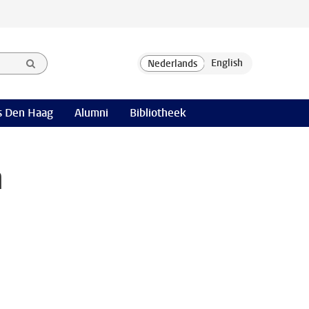
 Den Haag
Alumni
Bibliotheek
n