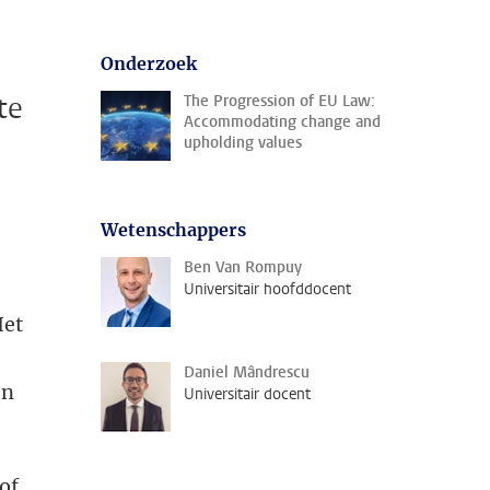
Onderzoek
te
The Progression of EU Law:
Accommodating change and
upholding values
Wetenschappers
Ben Van Rompuy
Universitair hoofddocent
Het
s
Daniel Mândrescu
en
Universitair docent
of