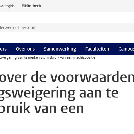
satiegids
Bibliotheek
derwerp of persoon en selecteer categorie
ers
Over ons
Samenwerking
Faculteiten
Campus
weigering aan te merken als misbruik van een machtspositie
 over de voorwaarde
gsweigering aan te
bruik van een