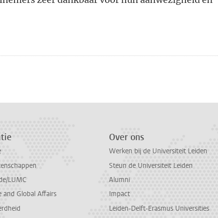
n
atsApp
 Mastodon
tie
Over ons
e
Werken bij de Universiteit Leiden
tenschappen
Steun de Universiteit Leiden
de/LUMC
Alumni
and Global Affairs
Impact
erdheid
Leiden-Delft-Erasmus Universities