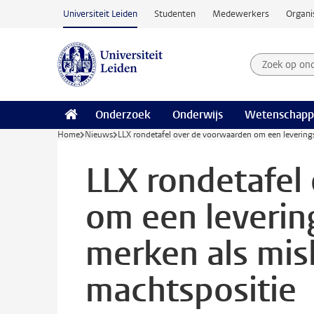
Ga naar hoofdinhoud
Universiteit Leiden
Studenten
Medewerkers
Organi
Zoek op on
Zoekterm
Onderzoek
Onderwijs
Wetenschapp
Home
Nieuws
LLX rondetafel over de voorwaarden om een leverings
LLX rondetafel
om een leverin
merken als mis
machtspositie