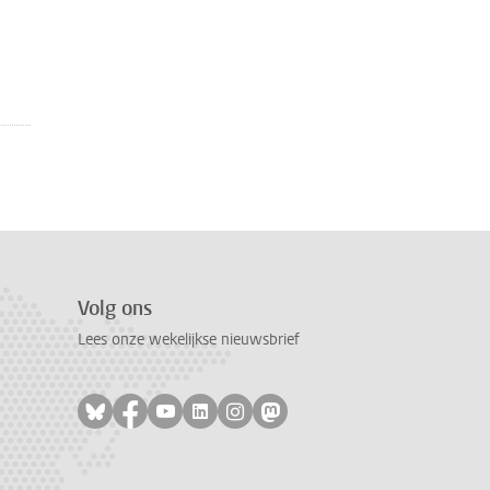
Volg ons
Lees onze wekelijkse nieuwsbrief
Volg ons op bluesky
Volg ons op facebook
Volg ons op youtube
Volg ons op linkedin
Volg ons op instagram
Volg ons op mastodon