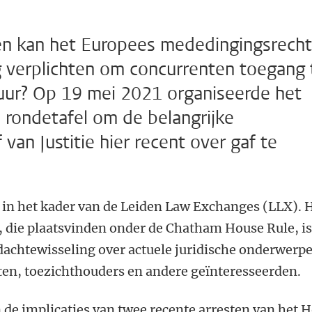
n kan het Europees mededingingsrecht
verplichten om concurrenten toegang 
ctuur? Op 19 mei 2021 organiseerde het
e rondetafel om de belangrijke
 van Justitie hier recent over gaf te
 in het kader van de Leiden Law Exchanges (LLX). 
, die plaatsvinden onder de Chatham House Rule, i
dachtewisseling over actuele juridische onderwerp
ten, toezichthouders en andere geïnteresseerden.
de implicaties van twee recente arresten van het H