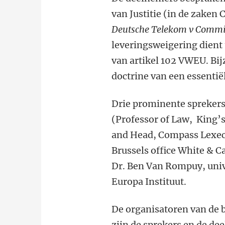
van Justitie (in de zaken
Deutsche Telekom v Commi
leveringsweigering dient 
van artikel 102 VWEU. Bij
doctrine van een essentiël
Drie prominente sprekers 
(Professor of Law, King’s
and Head, Compass Lexec
Brussels office White & C
Dr. Ben
V
an Rompuy, univ
Europa Instituut.
De organisatoren van de
zijn de sprekers en de d