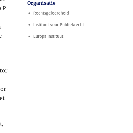
Organisatie
9 P
Rechtsgeleerdheid
Instituut voor Publiekrecht
n
e
Europa Instituut
tor
oor
et
u,