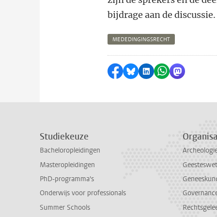
bijdrage aan de discussie.
MEDEDINGINGSRECHT
Delen op Facebook
Delen via Bluesky
Delen op LinkedI
Delen via Wh
Delen via
Studiekeuze
Organisa
Bacheloropleidingen
Archeologi
Masteropleidingen
Geesteswe
PhD-programma's
Geneeskun
Onderwijs voor professionals
Governance 
Summer Schools
Rechtsgele