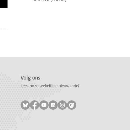
Volg ons
Lees onze wekelijkse nieuwsbrief
Volg ons op bluesky
Volg ons op facebook
Volg ons op youtube
Volg ons op linkedin
Volg ons op instagram
Volg ons op mastodon