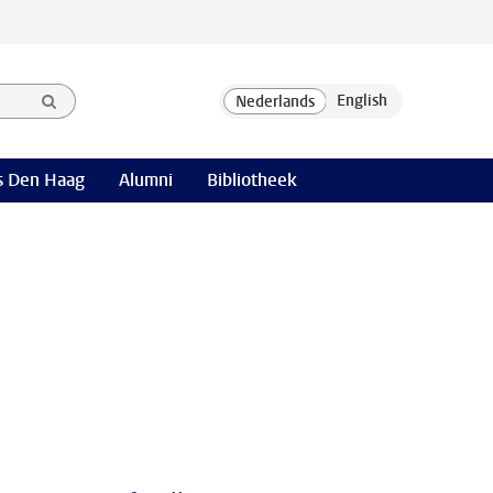
 Den Haag
Alumni
Bibliotheek