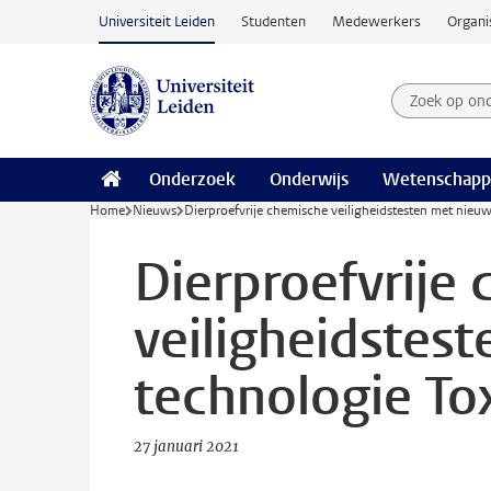
Ga naar hoofdinhoud
Universiteit Leiden
Studenten
Medewerkers
Organi
Zoek op on
Zoekterm
Onderzoek
Onderwijs
Wetenschapp
Home
Nieuws
Dierproefvrije chemische veiligheidstesten met nieuw
Dierproefvrije
veiligheidstes
technologie Tox
27 januari 2021