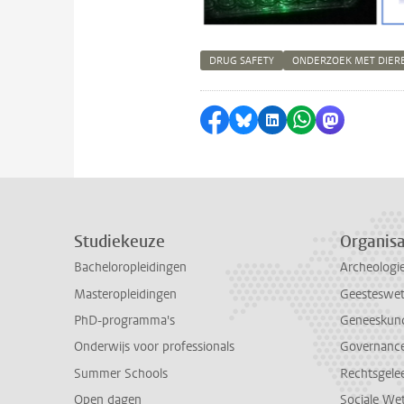
DRUG SAFETY
ONDERZOEK MET DIER
Delen op Facebook
Delen via Bluesky
Delen op LinkedI
Delen via Wh
Delen via
Studiekeuze
Organisa
Bacheloropleidingen
Archeologi
Masteropleidingen
Geesteswe
PhD-programma's
Geneeskun
Onderwijs voor professionals
Governance 
Summer Schools
Rechtsgele
Open dagen
Sociale We