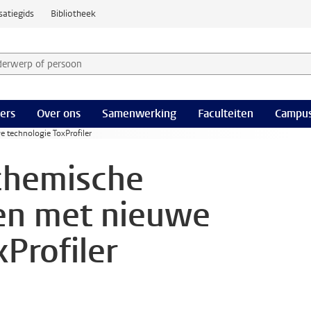
satiegids
Bibliotheek
derwerp of persoon en selecteer categorie
ers
Over ons
Samenwerking
Faculteiten
Campus
e technologie ToxProfiler
 chemische
ten met nieuwe
Profiler