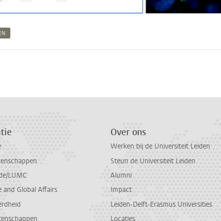
EN
n
atsApp
 Mastodon
tie
Over ons
e
Werken bij de Universiteit Leiden
tenschappen
Steun de Universiteit Leiden
de/LUMC
Alumni
and Global Affairs
Impact
erdheid
Leiden-Delft-Erasmus Universities
tenschappen
Locaties